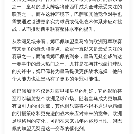
之一，皇马的强大阵容将使西甲成为全球最受关注的
联赛之一。而在这种环境下，巴萨和其他竞争对手也
需要通过引进更多实力球员或优化战术体系来应对挑
战，从而推动西甲联赛整体水平的提升。
从欧洲足坛来看，姆巴佩加盟皇马将为欧洲冠军联赛
带来更多的悬念和看点。欧冠一直以来是最受关注的
赛事之一，而随着姆巴佩的到来，皇马无疑会成为这
一赛事中的最大热门之一。尤其是在与其他豪门球队
的交锋中，姆巴佩将为皇马提供更多战术选择，他的
个人能力也让皇马有了更多的争冠可能性。
姆巴佩加盟不仅是对西甲和皇马的利好，它的影响甚
至可以辐射整个欧洲足球市场。随着皇马成为更加具
有吸引力的俱乐部，其他俱乐部将不得不通过更精细
的引援策略和更先进的战术来应对未来的竞争。欧洲
足球格局的变化，可能在未来几年内逐步显现，姆巴
佩的加盟无疑是这一变革的催化剂。