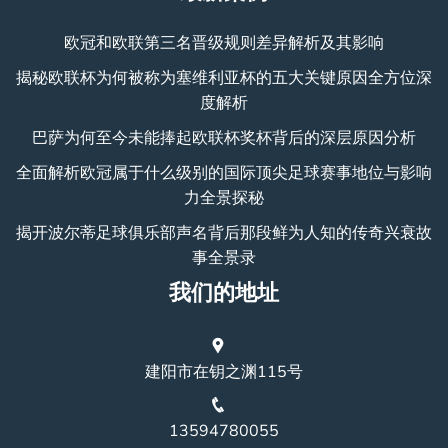
欧冠和欧联第三名晋级规则差异解析及其影响
揭秘欧联杯为何被称为塞维利亚杯的五大关键原因全方位深
度解析
巴萨为何至今未能捧起欧联杯奖杯背后的深层原因分析
全面解析欧冠属于什么级别的国际顶尖足球赛事地位与影响
力全景探秘
揭开波尔蒂足球俱乐部声名背后那段鲜为人知的传奇兴衰故
事全景录
我们的地址
建阳市在钥之渊115号
13594780055