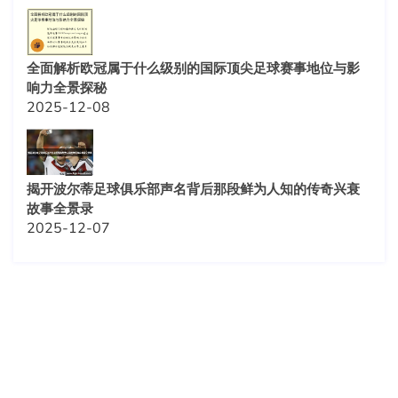
全面解析欧冠属于什么级别的国际顶尖足球赛事地位与影
响力全景探秘
2025-12-08
揭开波尔蒂足球俱乐部声名背后那段鲜为人知的传奇兴衰
故事全景录
2025-12-07