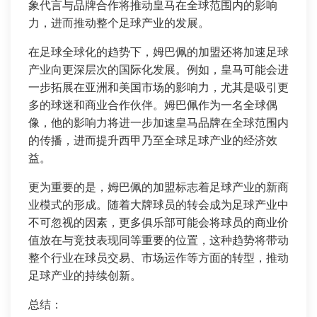
象代言与品牌合作将推动皇马在全球范围内的影响
力，进而推动整个足球产业的发展。
在足球全球化的趋势下，姆巴佩的加盟还将加速足球
产业向更深层次的国际化发展。例如，皇马可能会进
一步拓展在亚洲和美国市场的影响力，尤其是吸引更
多的球迷和商业合作伙伴。姆巴佩作为一名全球偶
像，他的影响力将进一步加速皇马品牌在全球范围内
的传播，进而提升西甲乃至全球足球产业的经济效
益。
更为重要的是，姆巴佩的加盟标志着足球产业的新商
业模式的形成。随着大牌球员的转会成为足球产业中
不可忽视的因素，更多俱乐部可能会将球员的商业价
值放在与竞技表现同等重要的位置，这种趋势将带动
整个行业在球员交易、市场运作等方面的转型，推动
足球产业的持续创新。
总结：