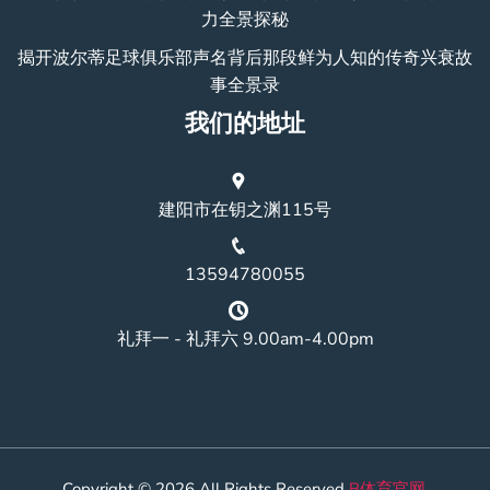
力全景探秘
揭开波尔蒂足球俱乐部声名背后那段鲜为人知的传奇兴衰故
事全景录
我们的地址
建阳市在钥之渊115号
13594780055
礼拜一 - 礼拜六 9.00am-4.00pm
Copyright © 2026 All Rights Reserved
B体育官网
.