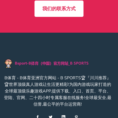
我们的联系方式
B体育 - B体育亚洲官方网站 - B SPORTS🏆『川川推荐』
🏆世界顶级真人游戏让生活更精彩!为国内游戏玩家打造的
全球最顶级乐趣游戏APP,提供下载、入口、首页、平台、
登陆、官网、二十四小时专属客服在线服务!全球最安全,最
信誉,最公平的平台运营商!