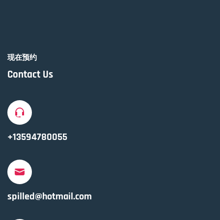
现在预约
Contact Us
+13594780055
spilled@hotmail.com