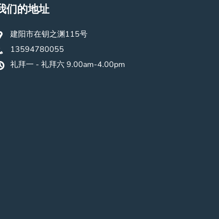
我们的地址
建阳市在钥之渊115号
13594780055
礼拜一 - 礼拜六 9.00am-4.00pm