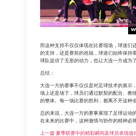
而这种支持不仅仅体现在比赛现场，球迷们
的支持，还是赛前的祝福，球迷们始终保持
球队提供了无形的动力，也让大连一方成为
总结：
大连一方的赛事不仅仅是对足球技术的展示
场上还是场下，球员们通过默契的配合、教
的整体。每一场比赛的胜利，都离不开这种
总的来说，大连一方的赛事展现了足球运动
在未来的比赛中，这种激情与协作的精神必
上一篇
夏季联赛中的精彩瞬间及球员表现值