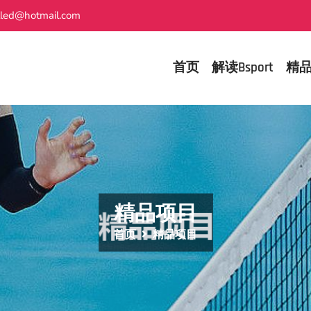
lled@hotmail.com
首页
解读Bsport
精
精品项目
首页
精品项目