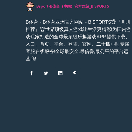
B体育 - B体育亚洲官方网站 - B SPORTS🏆『川川
推荐』🏆世界顶级真人游戏让生活更精彩!为国内游
戏玩家打造的全球最顶级乐趣游戏APP,提供下载、
入口、首页、平台、登陆、官网、二十四小时专属
客服在线服务!全球最安全,最信誉,最公平的平台运
营商!