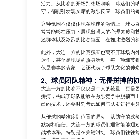
活力。从比赛的开场到终场哨响，球迷们的
守，都能引发观众席的激烈反应，球员们的
这种氛围不仅仅体现在球迷的激情上，球员
常常能够在压力下展现出强大的心理素质和
迷群体以及浓烈的比赛氛围。在如此激烈的
此外，大连一方的比赛氛围也离不开球场内
运作，甚至是现场的热身活动，每一项细节
仅是赛事的表象，它还代表了球队文化的传
2、球员团队精神：无畏拼搏的
大连一方的比赛不仅仅是个人的较量，更是
拼搏，构成了球队能够在激烈竞争中脱颖而
己的技术，还要时刻考虑如何与队友进行更
从传球的精准度到位置的调动，从防守的默
默契和信任。大连一方的球员们通常能够通
战术体系。特别是在关键时刻，球员们往往