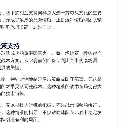
上，场下的相互支持同样是大连一方球队文化的重要
助，形成了浓厚的兄弟情谊。正是这种情谊和团队精
键时刻保持冷静，迎难而上。
决策支持
是球队成功的重要因素之一。每一场比赛，教练都会
定战术方案。从比赛前的准备，到比赛中的临场调
制胜的关键。
风格，并针对性地制定反击策略或防守部署。无论是
同的对手灵活调整战术。这种精准的战术布局使得大
员的技术特长。
点。无论是换人时机的把握，还是战术调整的执行，
策。这种精准的指导，不仅帮助球队在比赛中稳定发
球队创造有利的局面。