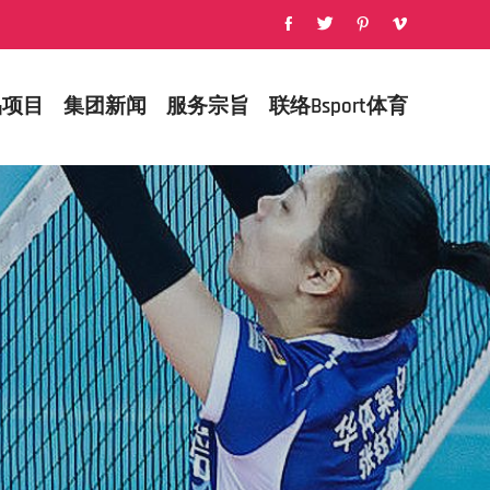
品项目
集团新闻
服务宗旨
联络Bsport体育