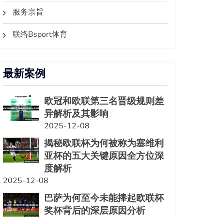
服务宗旨
联络Bsport体育
最新案例
欧冠和欧联第三名晋级规则差
异解析及其影响
2025-12-08
揭秘欧联杯为何被称为塞维利
亚杯的五大关键原因全方位深
度解析
2025-12-08
巴萨为何至今未能捧起欧联杯
奖杯背后的深层原因分析