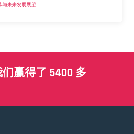
幕与未来发展展望
赢得了 5400 多