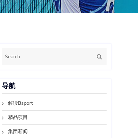
导航
解读Bsport
精品项目
集团新闻