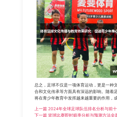
总之，足球不仅是一项体育运动，更是一种
合和文化传承等方面具有深远的影响。随着
将在青少年教育中发挥越来越重要的作用，
上一篇
2024年全球足球队伍排名分析与前
下一篇
篮球比赛即时赔率分析与预测方法全