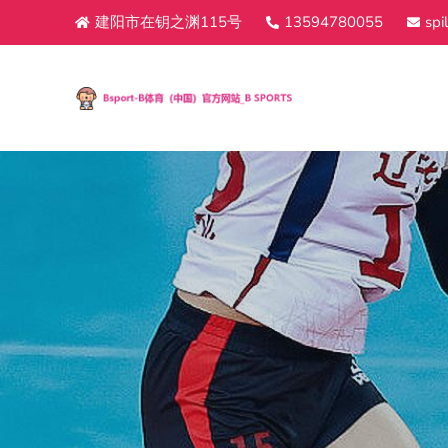
建阳市在钥之渊115号
13594780055
spi