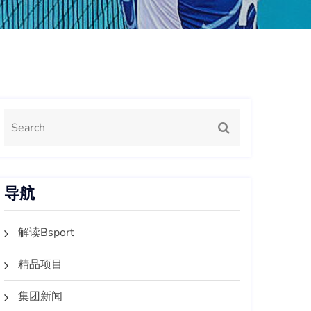
导航
解读Bsport
精品项目
集团新闻