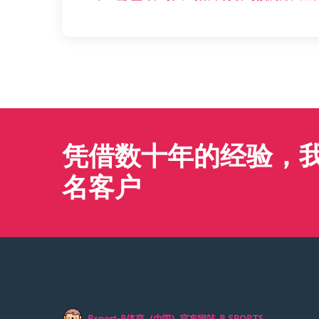
凭借数十年的经验，我们
名客户