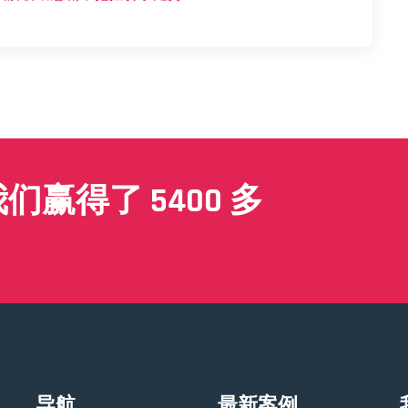
赢得了 5400 多
导航
最新案例