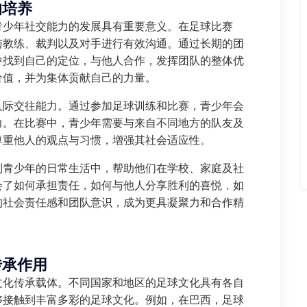
的培养
青少年社交能力的发展具有重要意义。在足球比赛
与教练、裁判以及对手进行有效沟通。通过长期的团
中找到自己的定位，与他人合作，发挥团队的整体优
价值，并为集体贡献自己的力量。
人际交往能力。通过参加足球训练和比赛，青少年会
力。在比赛中，青少年需要与来自不同地方的队友及
尊重他人的观点与习惯，增强其社会适应性。
到青少年的日常生活中，帮助他们在学校、家庭及社
会了如何承担责任，如何与他人分享胜利的喜悦，如
的社会责任感和团队意识，成为更具凝聚力和合作精
传承作用
文化传承载体。不同国家和地区的足球文化具有各自
够接触到丰富多彩的足球文化。例如，在巴西，足球