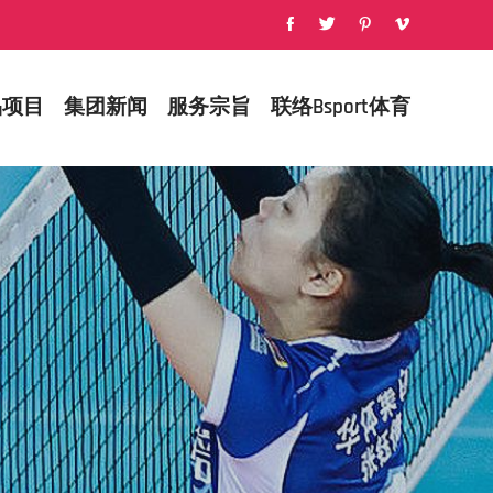
品项目
集团新闻
服务宗旨
联络Bsport体育