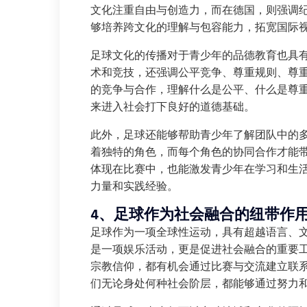
文化注重自由与创造力，而在德国，则强调
够培养跨文化的理解与包容能力，拓宽国际
足球文化的传播对于青少年的品德教育也具
术和竞技，还强调公平竞争、尊重规则、尊
的竞争与合作，理解什么是公平、什么是尊
来进入社会打下良好的道德基础。
此外，足球还能够帮助青少年了解团队中的
着独特的角色，而每个角色的协同合作才能
体现在比赛中，也能激发青少年在学习和生
力量和实践经验。
4、足球作为社会融合的纽带作
足球作为一项全球性运动，具有超越语言、
是一项娱乐活动，更是促进社会融合的重要
宗教信仰，都有机会通过比赛与交流建立联
们无论身处何种社会阶层，都能够通过努力