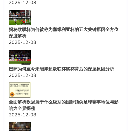
2025-12-08
揭秘欧联杯为何被称为塞维利亚杯的五大关键原因全方位
深度解析
2025-12-08
巴萨为何至今未能捧起欧联杯奖杯背后的深层原因分析
2025-12-08
全面解析欧冠属于什么级别的国际顶尖足球赛事地位与影
响力全景探秘
2025-12-08