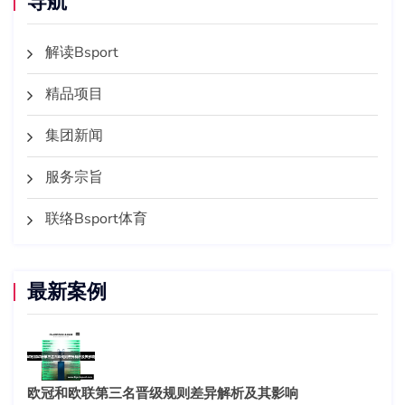
导航
解读Bsport
精品项目
集团新闻
服务宗旨
联络Bsport体育
最新案例
欧冠和欧联第三名晋级规则差异解析及其影响