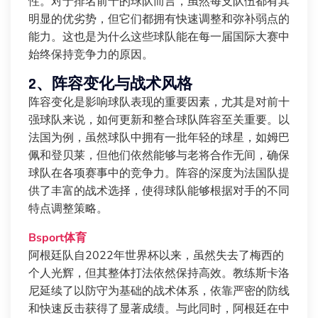
性。对于排名前十的球队而言，虽然每支队伍都有其
明显的优劣势，但它们都拥有快速调整和弥补弱点的
能力。这也是为什么这些球队能在每一届国际大赛中
始终保持竞争力的原因。
2、阵容变化与战术风格
阵容变化是影响球队表现的重要因素，尤其是对前十
强球队来说，如何更新和整合球队阵容至关重要。以
法国为例，虽然球队中拥有一批年轻的球星，如姆巴
佩和登贝莱，但他们依然能够与老将合作无间，确保
球队在各项赛事中的竞争力。阵容的深度为法国队提
供了丰富的战术选择，使得球队能够根据对手的不同
特点调整策略。
Bsport体育
阿根廷队自2022年世界杯以来，虽然失去了梅西的
个人光辉，但其整体打法依然保持高效。教练斯卡洛
尼延续了以防守为基础的战术体系，依靠严密的防线
和快速反击获得了显著成绩。与此同时，阿根廷在中