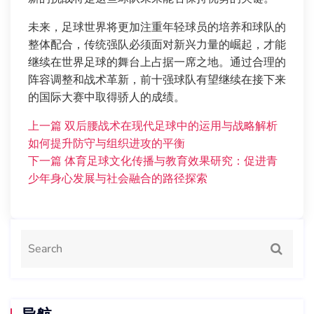
未来，足球世界将更加注重年轻球员的培养和球队的
整体配合，传统强队必须面对新兴力量的崛起，才能
继续在世界足球的舞台上占据一席之地。通过合理的
阵容调整和战术革新，前十强球队有望继续在接下来
的国际大赛中取得骄人的成绩。
上一篇
双后腰战术在现代足球中的运用与战略解析
如何提升防守与组织进攻的平衡
下一篇
体育足球文化传播与教育效果研究：促进青
少年身心发展与社会融合的路径探索