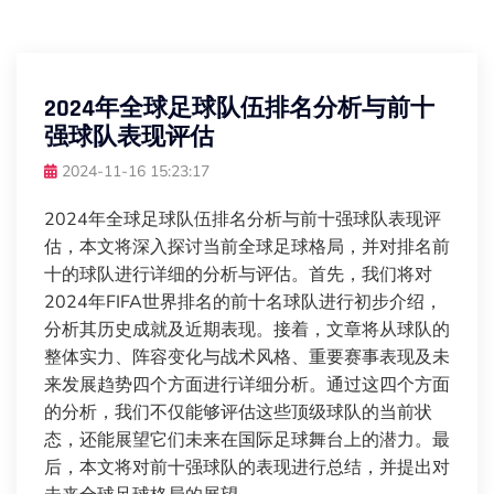
2024年全球足球队伍排名分析与前十
强球队表现评估
2024-11-16 15:23:17
2024年全球足球队伍排名分析与前十强球队表现评
估，本文将深入探讨当前全球足球格局，并对排名前
十的球队进行详细的分析与评估。首先，我们将对
2024年FIFA世界排名的前十名球队进行初步介绍，
分析其历史成就及近期表现。接着，文章将从球队的
整体实力、阵容变化与战术风格、重要赛事表现及未
来发展趋势四个方面进行详细分析。通过这四个方面
的分析，我们不仅能够评估这些顶级球队的当前状
态，还能展望它们未来在国际足球舞台上的潜力。最
后，本文将对前十强球队的表现进行总结，并提出对