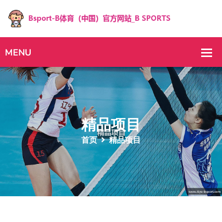
精品项目
首页
精品项目