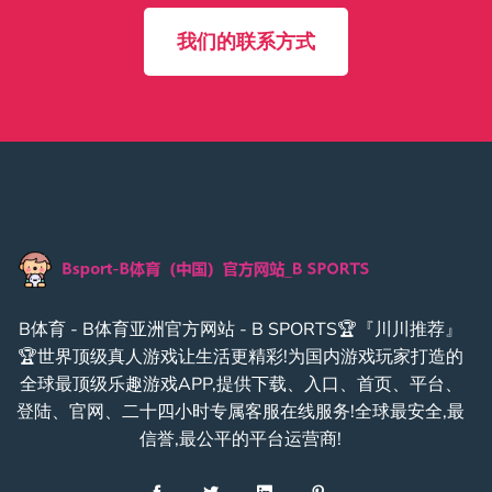
我们的联系方式
B体育 - B体育亚洲官方网站 - B SPORTS🏆『川川推荐』
🏆世界顶级真人游戏让生活更精彩!为国内游戏玩家打造的
全球最顶级乐趣游戏APP,提供下载、入口、首页、平台、
登陆、官网、二十四小时专属客服在线服务!全球最安全,最
信誉,最公平的平台运营商!