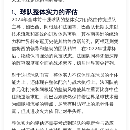
未来全球足球格局的展望。
1、球队整体实力的评估
2024年全球前十强球队的整体实力仍然由传统强队
主导，如巴西、阿根廷和法国等。巴西队长期以来以
技术流派和高效的进攻体系著称，其在南美洲的统治
力和世界杯夺冠历史使其始终位居前列。阿根廷则凭
借梅西的领导和坚韧的团队精神，在2022年世界杯
后，继续保持强劲的竞技状态。法国队同样凭借深厚
的阵容深度和全面的战术素养，稳居世界顶尖行列。
对于这些球队而言，整体实力不仅体现在球员的个体
能力上，还体现在整体配合与战术执行上。法国队的
多元化打法和阿根廷的坚韧风格使其在重要比赛中往
往能逆境求胜。而巴西则依然保持着世界足球技术最
为细腻和流畅的特点，尽管有时防守上的脆弱性暴
露，但其进攻火力依旧让对手头疼。
整体实力的评估还需要考虑到球队的稳定性与适应