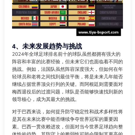
4、未来发展趋势与挑战
2024年全球足球排名前十的球队虽然都拥有强大的
阵容和丰富的比赛经验，但未来它们也面临着不同的
挑战。例如，法国队虽然阵容深度强大，但如何在年
轻球员和老将之间找到最佳平衡，将是未来几年能否
继续占据世界顶尖行列的关键。而阿根廷则需要面对
梅西退役后的过渡问题，球队是否能够快速找到新的
领导核心，成为其最大的挑战。
对于巴西来说，如何提升防守稳定性和战术多样性将
是其在未来比赛中能否继续争夺世界冠军的重要因
素。巴西一贯依赖进攻，但面对当今世界足球趋向整
体性的趋势，其防守上的脆弱性可能会限制其更高的