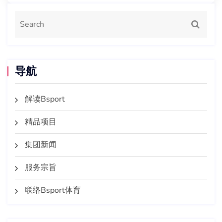
导航
解读Bsport
精品项目
集团新闻
服务宗旨
联络Bsport体育