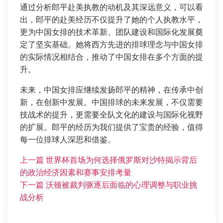
通过分析郎平赴美执教的动机及其深远意义，可以看
出，郎平的赴美经历不仅提升了她的个人执教水平，
更为中国女排的技术革新、团队建设和国际化发展奠
定了坚实基础。她将西方先进的排球理念与中国女排
的实际情况相结合，推动了中国女排在多个方面的提
升。
未来，中国女排应继续发扬郎平的精神，在传承中创
新，在创新中发展。中国排球的未来发展，不仅需要
技战术的提升，更需要全队文化的建设与国际化视野
的扩展。郎平的经历为我们提供了宝贵的经验，值得
每一位排球人深思和借鉴。
上一篇
世界杯首场为何选择俄罗斯对沙特揭示背后
的政治经济因素和赛事安排考量
下一篇
沃顿被裁判驱逐后面临的心理调整与职业挑
战分析