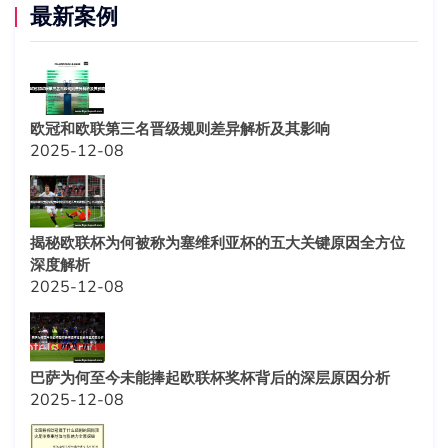
最新案例
欧冠和欧联第三名晋级规则差异解析及其影响
2025-12-08
揭秘欧联杯为何被称为塞维利亚杯的五大关键原因全方位
深度解析
2025-12-08
巴萨为何至今未能捧起欧联杯奖杯背后的深层原因分析
2025-12-08