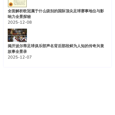
全面解析欧冠属于什么级别的国际顶尖足球赛事地位与影
响力全景探秘
2025-12-08
揭开波尔蒂足球俱乐部声名背后那段鲜为人知的传奇兴衰
故事全景录
2025-12-07