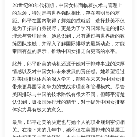
20世纪90年代初期，中国女排面临着技术与管理上
的瓶颈，特别是与世界强队相比，存在着明显的差
距。郎平在国内取得了辉煌的成就后，选择赴美不仅
是为了拓展自身视野，更是为了学习国际先进的排球
理念与管理经验。她意识到，只有通过与世界级的教
练团队接触，并深入了解国际排球的最新动态，才能
带回有益的启示，推动中国女排走向更高的水平。
此外，郎平赴美的动机还源于她对于排球事业的深厚
情感以及对中国女排未来发展的责任感。她希望通过
对美国排球体系的深入学习，能够在未来为中国女排
带来更具国际竞争力的技战术理念和管理模式。尽管
美国排球与中国的技术路线有很大不同，但郎平清楚
认识到，吸收国际排球的精华，对于提升中国女排整
体实力具有极大的意义。
最后，郎平赴美的决定也与她个人的职业规划密切相
关。在接下来的几年中，她不仅在美国排球的基层工