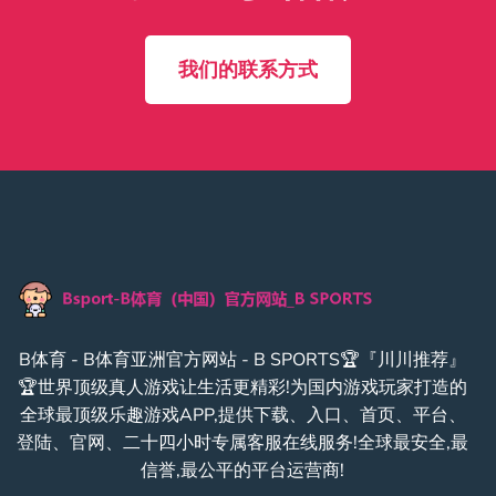
我们的联系方式
B体育 - B体育亚洲官方网站 - B SPORTS🏆『川川推荐』
🏆世界顶级真人游戏让生活更精彩!为国内游戏玩家打造的
全球最顶级乐趣游戏APP,提供下载、入口、首页、平台、
登陆、官网、二十四小时专属客服在线服务!全球最安全,最
信誉,最公平的平台运营商!