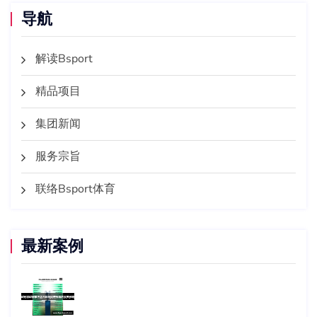
导航
解读Bsport
精品项目
集团新闻
服务宗旨
联络Bsport体育
最新案例