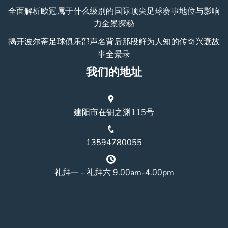
全面解析欧冠属于什么级别的国际顶尖足球赛事地位与影响
力全景探秘
揭开波尔蒂足球俱乐部声名背后那段鲜为人知的传奇兴衰故
事全景录
我们的地址
建阳市在钥之渊115号
13594780055
礼拜一 - 礼拜六 9.00am-4.00pm