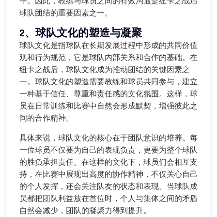
平。因此，教练与球员之间的有效沟通是纽卡之战后
球队团结的重要因素之一。
2、球队文化的塑造与凝聚
球队文化是指球队在长期发展过程中形成的共同价值
观和行为规范，它是球队内部关系和合作的基础。在
纽卡之战后，球队文化成为推动团结的关键因素之
一。球队文化的塑造需要教练和球员共同参与，建立
一种基于信任、尊重和责任感的文化氛围。这样，球
员在日常训练和比赛中自然会形成默契，增强彼此之
间的合作精神。
具体来说，球队文化的核心在于团队意识的培养。每
一位球员不仅要为自己的表现负责，更要为整个球队
的胜负承担责任。在这样的文化下，球员们会相互支
持，在比赛中展现出高度的协作精神，不仅关心自己
的个人发挥，还会关注队友的状态和表现。当球队成
员都把团队利益放在首位时，个人与集体之间的矛盾
自然会减少，团队的凝聚力得到提升。