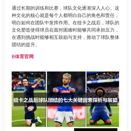
通过长期的训练和比赛，球队文化逐渐深入人心。这
种文化的核心就是每个人都明白自己的角色和责任，
明白如何在团队中发挥作用。在纽卡之战后，球队的
文化塑造使得球员在面对困难时能够共同承担压力，
在遇到挑战时能够相互鼓励与支持，推动了球队整体
团结的提升。
B体育官网