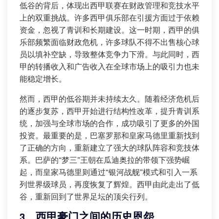
低谷的背后，体现出西甲联赛在财政管理和竞技水平
上的双重挑战。许多西甲俱乐部在引援方面过于依赖
资金，忽视了青训和长期建设。这一时期，西甲的俱
乐部频繁面临财政危机，许多球队不得不出售核心球
员以填补空缺，导致整体竞争力下滑。与此同时，西
甲的转播收入和广告收入在全球市场上的吸引力也未
能稳定增长。
然而，西甲的低谷期并未持续太久。随着经济危机后
的逐步复苏，西甲开始进行结构性改革，提升青训系
统，加强与全球市场的合作，成功吸引了更多的外国
投资。最重要的是，巴塞罗那和皇家马德里重新找到
了正确的方向，重新建立了强大的球队阵容和竞技体
系。巴萨的“梦三”王朝在瓜迪奥拉的带领下强势崛
起，而皇家马德里则通过“银河战舰”模式和引入一系
列世界级球员，再度恢复了辉煌。西甲由此走出了低
谷，重新回到了世界足坛的顶尖行列。
3、西甲豪门之间的历史恩怨