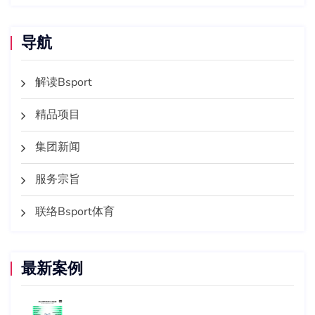
导航
解读Bsport
精品项目
集团新闻
服务宗旨
联络Bsport体育
最新案例