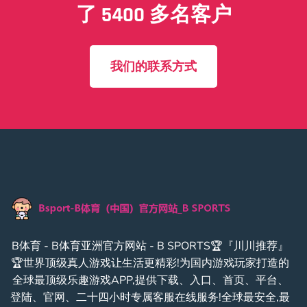
了 5400 多名客户
我们的联系方式
B体育 - B体育亚洲官方网站 - B SPORTS🏆『川川推荐』
🏆世界顶级真人游戏让生活更精彩!为国内游戏玩家打造的
全球最顶级乐趣游戏APP,提供下载、入口、首页、平台、
登陆、官网、二十四小时专属客服在线服务!全球最安全,最