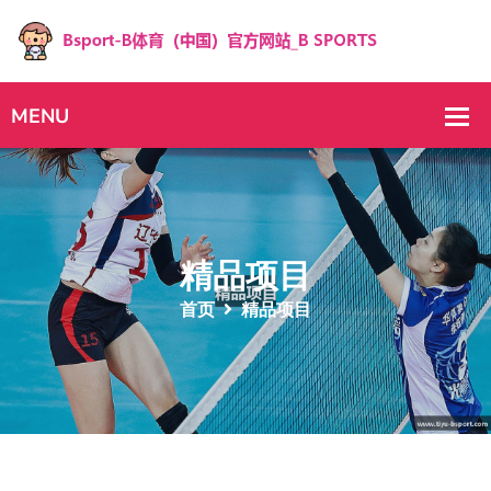
精品项目
首页
精品项目