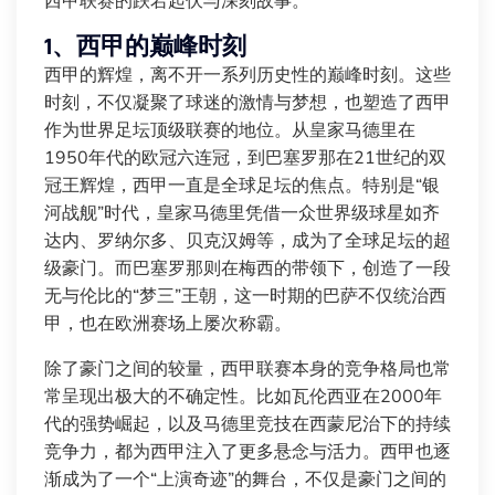
西甲联赛的跌宕起伏与深刻故事。
1、西甲的巅峰时刻
西甲的辉煌，离不开一系列历史性的巅峰时刻。这些
时刻，不仅凝聚了球迷的激情与梦想，也塑造了西甲
作为世界足坛顶级联赛的地位。从皇家马德里在
1950年代的欧冠六连冠，到巴塞罗那在21世纪的双
冠王辉煌，西甲一直是全球足坛的焦点。特别是“银
河战舰”时代，皇家马德里凭借一众世界级球星如齐
达内、罗纳尔多、贝克汉姆等，成为了全球足坛的超
级豪门。而巴塞罗那则在梅西的带领下，创造了一段
无与伦比的“梦三”王朝，这一时期的巴萨不仅统治西
甲，也在欧洲赛场上屡次称霸。
除了豪门之间的较量，西甲联赛本身的竞争格局也常
常呈现出极大的不确定性。比如瓦伦西亚在2000年
代的强势崛起，以及马德里竞技在西蒙尼治下的持续
竞争力，都为西甲注入了更多悬念与活力。西甲也逐
渐成为了一个“上演奇迹”的舞台，不仅是豪门之间的