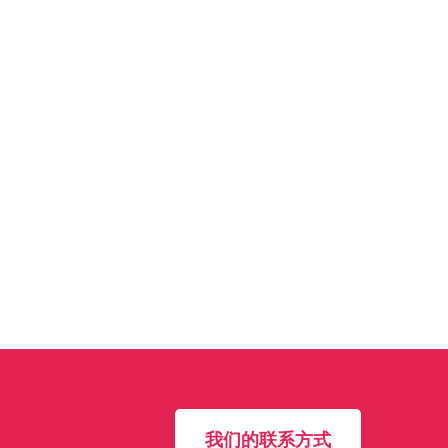
我们的联系方式