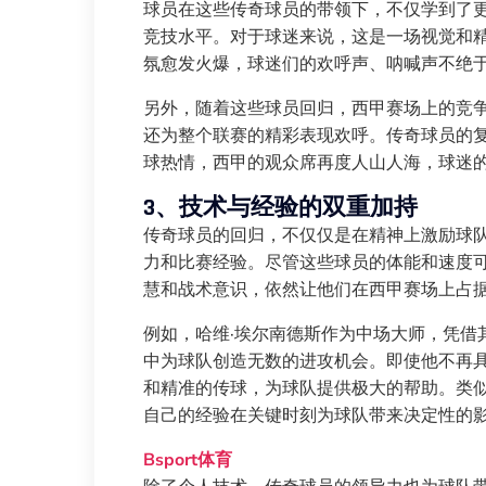
球员在这些传奇球员的带领下，不仅学到了
竞技水平。对于球迷来说，这是一场视觉和
氛愈发火爆，球迷们的欢呼声、呐喊声不绝
另外，随着这些球员回归，西甲赛场上的竞
还为整个联赛的精彩表现欢呼。传奇球员的
球热情，西甲的观众席再度人山人海，球迷
3、技术与经验的双重加持
传奇球员的回归，不仅仅是在精神上激励球
力和比赛经验。尽管这些球员的体能和速度
慧和战术意识，依然让他们在西甲赛场上占
例如，哈维·埃尔南德斯作为中场大师，凭借
中为球队创造无数的进攻机会。即使他不再
和精准的传球，为球队提供极大的帮助。类
自己的经验在关键时刻为球队带来决定性的
Bsport体育