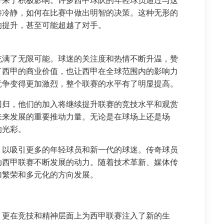
带来了积极影响。许多西甲球队的年轻球员通过与这
持冷静，如何在比赛中做出明智的决策。这种无形的
的提升，甚至可能超越了对手。
充满了无限可能。球迷的关注度和热情不断升温，赞
了西甲的商业价值，也让西甲在全球范围内的影响力
竞争变得更加激烈，整个联赛的水平有了明显提高。
回归，他们的加入将继续提升联赛的竞技水平和观赏
未来发展的重要推动力量。无论是在球场上还是场
的光彩。
，以吸引更多的年轻球员和新一代的球迷。传奇球员
动西甲联赛不断发展的动力。随着技术革新、媒体传
加繁荣和多元化的方向发展。
，更在竞技和精神层面上为西甲联赛注入了新的生