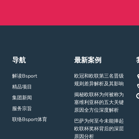
导航
最新案例
解读Bsport
欧冠和欧联第三名晋级
规则差异解析及其影响
精品项目
揭秘欧联杯为何被称为
集团新闻
塞维利亚杯的五大关键
服务宗旨
原因全方位深度解析
联络Bsport体育
巴萨为何至今未能捧起
欧联杯奖杯背后的深层
原因分析