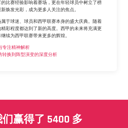
富的比赛经验影响着赛场，更在年轻球员中树立了榜
重新焕发光彩，成为更多人关注的焦点。
场属于球迷、球员和西甲联赛本身的盛大庆典。随着
的精彩程度都达到了新的高度。西甲的未来将充满更
将继续为西甲联赛带来更多的辉煌。
与专注精神解析
防转换到阵型演变的深度分析
赢得了 5400 多