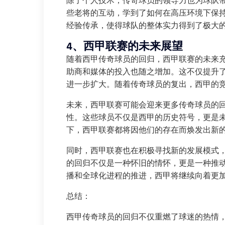
除了个人技术，传奇球员的领导力也为球队
些老将的互动，学到了如何在高压环境下保
经验传承，使得球队的整体实力得到了极大
4、西甲联赛的未来展望
随着西甲传奇球员的回归，西甲联赛的未来
助商和媒体的投入也随之增加。这不仅提升
进一步扩大。随着传奇球员的复出，西甲的
未来，西甲联赛可能会迎来更多传奇球员的
性。这些球员不仅是西甲的历史符号，更是
下，西甲联赛都将因他们的存在而焕发出新
同时，西甲联赛也在积极寻找新的发展模式
的回归不仅是一种怀旧的情怀，更是一种推
播和全球化进程的推进，西甲将继续向着更
总结：
西甲传奇球员的回归不仅重燃了球迷的热情