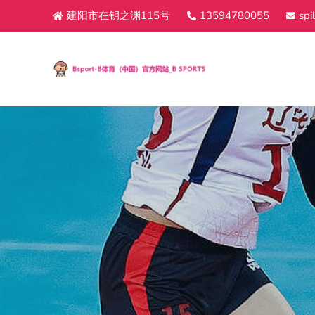
建阳市在钥之渊115号
13594780055
spi