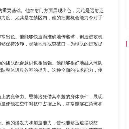
的重要基础。他在射门方面展现出色，无论是远射还
和力度。尤其是在禁区内，他的把握机会能力令对手
非常出色。他能够快速而准确地传递球，创造进攻机
能够保持冷静，灵活地寻找突破口，为球队的进攻提
他的团队配合意识也相当强。他能够很好地融入球队
球队整体进攻效率的提升。这种全面的技术能力，使
场上的竞争力。恩博洛凭借其卓越的身体条件，展现
力量使他在空中对抗中占据上风，常常能够在角球和
势。他的爆发力和加速能力，使他能够迅速摆脱防