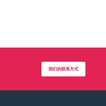
我们的联系方式