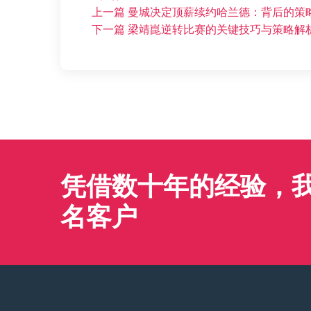
上一篇
曼城决定顶薪续约哈兰德：背后的策
下一篇
梁靖崑逆转比赛的关键技巧与策略解
凭借数十年的经验，我们
名客户