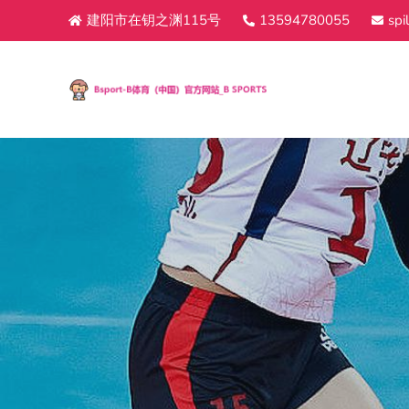
建阳市在钥之渊115号
13594780055
spi