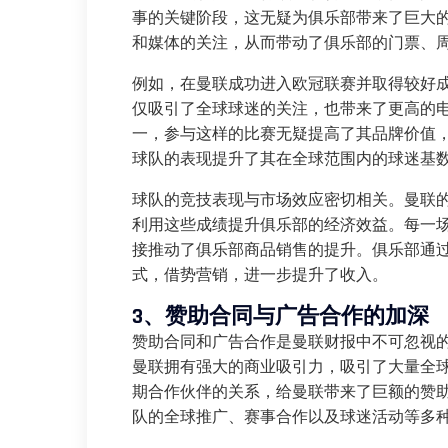
事的关键阶段，这无疑为俱乐部带来了巨大
和媒体的关注，从而带动了俱乐部的门票、
例如，在曼联成功进入欧冠联赛并取得较好
仅吸引了全球球迷的关注，也带来了更高的
一，参与这样的比赛无疑提高了其品牌价值
球队的表现提升了其在全球范围内的球迷基
球队的竞技表现与市场效应密切相关。曼联
利用这些成绩提升俱乐部的经济效益。每一
接推动了俱乐部商品销售的提升。俱乐部通
式，借势营销，进一步提升了收入。
3、赞助合同与广告合作的加深
赞助合同和广告合作是曼联财报中不可忽视
曼联拥有强大的商业吸引力，吸引了大量全
期合作伙伴的关系，给曼联带来了巨额的赞
队的全球推广、赛事合作以及球迷活动等多