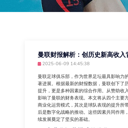
曼联财报解析：创历史新高收入
2025-06-09 14:45:38
曼联足球俱乐部，作为世界足坛最具影响力
著进展。根据最新的财报数据，曼联创下了
提升，更是多种因素的综合作用。从赞助收
影响了曼联的财务表现。本文将从四个主要
商业化运营模式，其次是球队表现的提升所
后是数字化战略的推动。这些因素共同作用
续发展奠定了坚实的基础。