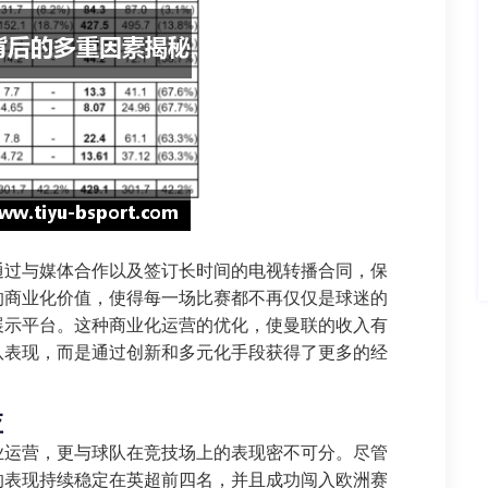
通过与媒体合作以及签订长时间的电视转播合同，保
的商业化价值，使得每一场比赛都不再仅仅是球迷的
展示平台。这种商业化运营的优化，使曼联的收入有
队表现，而是通过创新和多元化手段获得了更多的经
应
业运营，更与球队在竞技场上的表现密不可分。尽管
的表现持续稳定在英超前四名，并且成功闯入欧洲赛