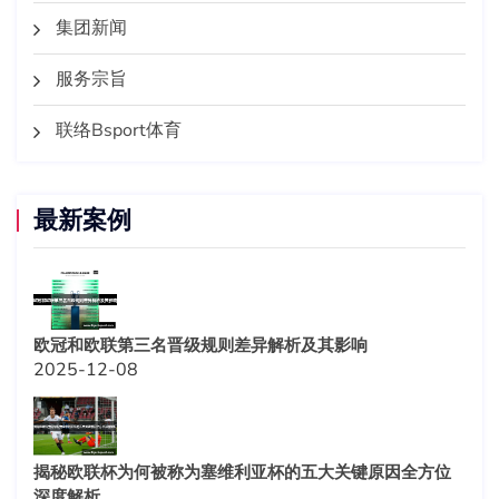
集团新闻
服务宗旨
联络Bsport体育
最新案例
欧冠和欧联第三名晋级规则差异解析及其影响
2025-12-08
揭秘欧联杯为何被称为塞维利亚杯的五大关键原因全方位
深度解析