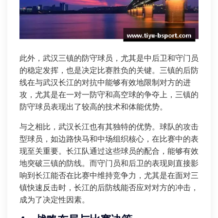
此外，武汉三镇的防守球员，尤其是中后卫和守门员
的稳定发挥，也是决定比赛胜负的关键。三镇的后防
线在与武汉长江的对抗中能够有效地限制对方的进
攻，尤其是在一对一防守和高空球的争夺上，三镇的
防守球员表现出了较高的技术和体能优势。
与之相比，武汉长江也有其独特的优势。球队的攻击
型球员，如边路快马和中场组织核心，在比赛中的表
现至关重要。长江队通过这些球员的配合，能够有效
地突破三镇的防线。而守门员和后卫的表现则直接影
响到长江能否在比赛中维持竞争力，尤其是在面对三
镇快速反击时，长江的后防线能否应对对方的冲击，
成为了决定性因素。