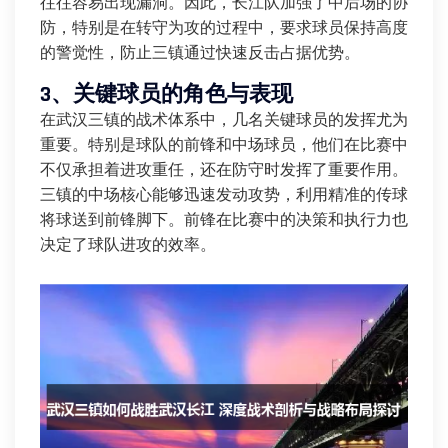
往往容易出现漏洞。因此，长江队加强了中后场的协
防，特别是在转守为攻的过程中，要求球员保持高度
的警觉性，防止三镇通过快速反击占据优势。
3、关键球员的角色与表现
在武汉三镇的战术体系中，几名关键球员的发挥尤为
重要。特别是球队的前锋和中场球员，他们在比赛中
不仅承担着进攻重任，还在防守时发挥了重要作用。
三镇的中场核心能够迅速发动攻势，利用精准的传球
将球送到前锋脚下。前锋在比赛中的决策和执行力也
决定了球队进攻的效率。