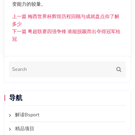
变能力的较量。
上一篇
梅西世界杯辉煌历程回顾与成就盘点你了解
多少
下一篇
粤超联赛四强争锋 谁能脱颖而出夺得冠军桂
冠
导航
解读Bsport
精品项目