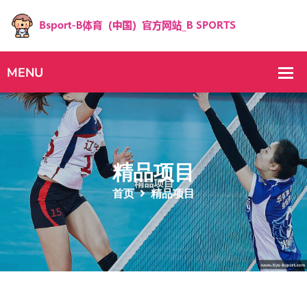
精品项目
首页
精品项目