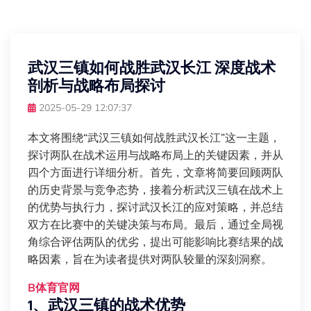
武汉三镇如何战胜武汉长江 深度战术
剖析与战略布局探讨
2025-05-29 12:07:37
本文将围绕“武汉三镇如何战胜武汉长江”这一主题，
探讨两队在战术运用与战略布局上的关键因素，并从
四个方面进行详细分析。首先，文章将简要回顾两队
的历史背景与竞争态势，接着分析武汉三镇在战术上
的优势与执行力，探讨武汉长江的应对策略，并总结
双方在比赛中的关键决策与布局。最后，通过全局视
角综合评估两队的优劣，提出可能影响比赛结果的战
略因素，旨在为读者提供对两队较量的深刻洞察。
B体育官网
1、武汉三镇的战术优势