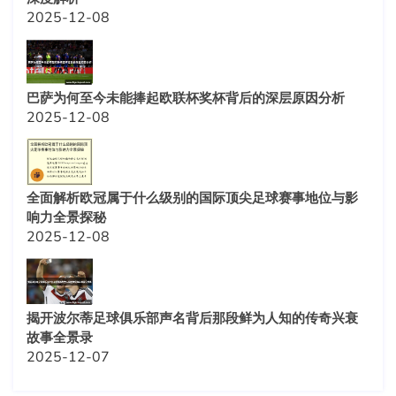
2025-12-08
巴萨为何至今未能捧起欧联杯奖杯背后的深层原因分析
2025-12-08
全面解析欧冠属于什么级别的国际顶尖足球赛事地位与影
响力全景探秘
2025-12-08
揭开波尔蒂足球俱乐部声名背后那段鲜为人知的传奇兴衰
故事全景录
2025-12-07