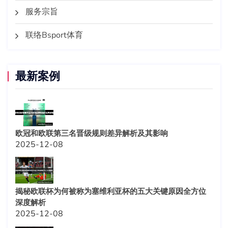
服务宗旨
联络Bsport体育
最新案例
欧冠和欧联第三名晋级规则差异解析及其影响
2025-12-08
揭秘欧联杯为何被称为塞维利亚杯的五大关键原因全方位
深度解析
2025-12-08