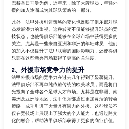
巴黎圣日耳曼为例，近年来，除了大牌球员，年轻外
援的加入逐渐成为其球队策略的一部分。
此外，法甲外援引进策略的变化也反映了俱乐部对球
员发展潜力的重视。这种转变不仅能够提升球员的竞
技状态，也使得俱乐部能够在全球市场中获得更多的
关注。尤其是一些来自亚洲和非洲的年轻球员，他们
的加入不仅提升了法甲联赛的国际影响力，还使得俱
乐部在这些新兴市场获得了更高的关注度。
2、外援市场竞争力的提升
法甲外援市场的竞争力在过去几年得到了显著提升。
法甲俱乐部不再单纯依赖传统的欧美球员，而是将目
光投向了全球各个足球人才市场。尤其是在非洲、南
美洲及亚洲等地区，法甲俱乐部通过更加灵活的转会
策略，成功引进了大量具有潜力的外援。这些球员不
仅在竞技场上展现出了强大的个人能力，也通过跨文
化的融合，帮助法甲俱乐部获得了更多的商业价值。