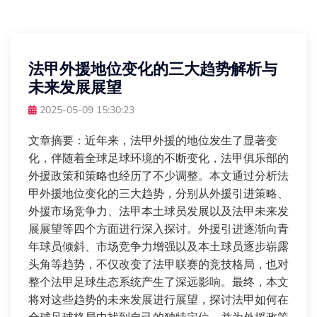
法甲外援地位变化的三大趋势解析与
未来发展展望
2025-05-09 15:30:23
文章摘要：近年来，法甲外援的地位发生了显著变
化，伴随着全球足球环境的不断变化，法甲俱乐部的
外援政策和策略也经历了不少调整。本文通过分析法
甲外援地位变化的三大趋势，分别从外援引进策略、
外援市场竞争力、法甲本土球员发展以及法甲未来发
展展望等四个方面进行深入探讨。外援引进逐渐向青
年球员倾斜、市场竞争力增强以及本土球员逐步崭露
头角等趋势，不仅改变了法甲联赛的竞技格局，也对
整个法甲足球生态系统产生了深远影响。最终，本文
将对这些趋势的未来发展进行展望，探讨法甲如何在