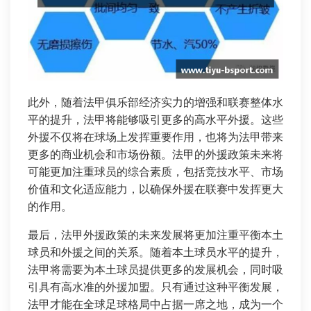
此外，随着法甲俱乐部经济实力的增强和联赛整体水
平的提升，法甲将能够吸引更多的高水平外援。这些
外援不仅将在球场上发挥重要作用，也将为法甲带来
更多的商业机会和市场份额。法甲的外援政策未来将
可能更加注重球员的综合素质，包括竞技水平、市场
价值和文化适应能力，以确保外援在联赛中发挥更大
的作用。
最后，法甲外援政策的未来发展将更加注重平衡本土
球员和外援之间的关系。随着本土球员水平的提升，
法甲将需要为本土球员提供更多的发展机会，同时吸
引具有高水准的外援加盟。只有通过这种平衡发展，
法甲才能在全球足球格局中占据一席之地，成为一个