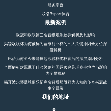
服务宗旨
联络Bsport体育
最新案例
欧冠和欧联第三名晋级规则差异解析及其影响
揭秘欧联杯为何被称为塞维利亚杯的五大关键原因全方位深
度解析
巴萨为何至今未能捧起欧联杯奖杯背后的深层原因分析
全面解析欧冠属于什么级别的国际顶尖足球赛事地位与影响
力全景探秘
揭开波尔蒂足球俱乐部声名背后那段鲜为人知的传奇兴衰故
事全景录
我们的地址