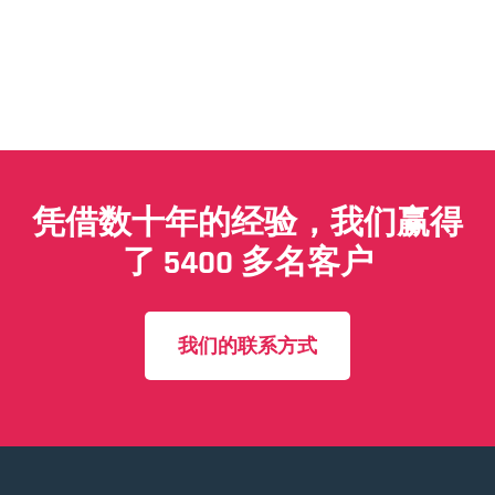
凭借数十年的经验，我们赢得
了 5400 多名客户
我们的联系方式