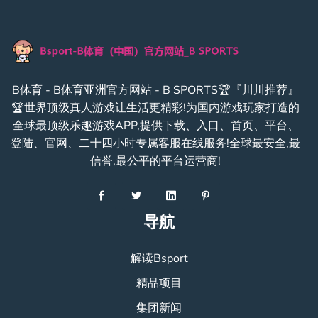
B体育 - B体育亚洲官方网站 - B SPORTS🏆『川川推荐』
🏆世界顶级真人游戏让生活更精彩!为国内游戏玩家打造的
全球最顶级乐趣游戏APP,提供下载、入口、首页、平台、
登陆、官网、二十四小时专属客服在线服务!全球最安全,最
信誉,最公平的平台运营商!
导航
解读Bsport
精品项目
集团新闻