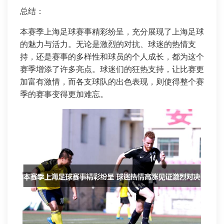
总结：
本赛季上海足球赛事精彩纷呈，充分展现了上海足球
的魅力与活力。无论是激烈的对抗、球迷的热情支
持，还是赛事的多样性和球员的个人成长，都为这个
赛季增添了许多亮点。球迷们的狂热支持，让比赛更
加富有激情，而各支球队的出色表现，则使得整个赛
季的赛事变得更加难忘。