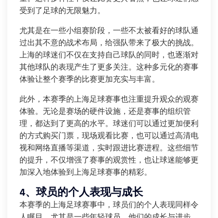
受到了足球的无限魅力。
尤其是在一些小组赛阶段，一些不太被看好的球队通
过出其不意的战术布局，给强队带来了极大的挑战。
上海的球迷们不仅在支持自己球队的同时，也逐渐对
其他球队的表现产生了更多关注。这种多元化的赛事
体验让整个赛季的比赛更加充实与丰富。
此外，本赛季的上海足球赛事也注重提升观众的观赛
体验。无论是赛场的硬件设施，还是赛事的组织管
理，都达到了更高的水平。球迷们可以通过更加便利
的方式购买门票，现场观看比赛，也可以通过高清电
视和网络直播等渠道，实时跟进比赛进程。这些细节
的提升，不仅增强了赛事的观赏性，也让球迷能够更
加深入地体验到上海足球赛事的精彩。
4、球员的个人表现与成长
本赛季的上海足球赛事中，球员们的个人表现同样令
人瞩目。尤其是一些年轻球员，他们的成长与进步，