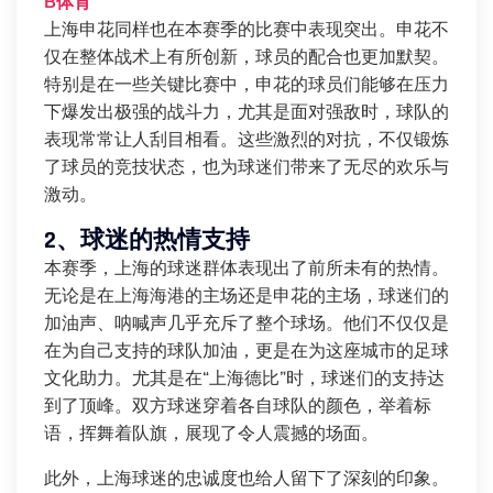
B体育
上海申花同样也在本赛季的比赛中表现突出。申花不
仅在整体战术上有所创新，球员的配合也更加默契。
特别是在一些关键比赛中，申花的球员们能够在压力
下爆发出极强的战斗力，尤其是面对强敌时，球队的
表现常常让人刮目相看。这些激烈的对抗，不仅锻炼
了球员的竞技状态，也为球迷们带来了无尽的欢乐与
激动。
2、球迷的热情支持
本赛季，上海的球迷群体表现出了前所未有的热情。
无论是在上海海港的主场还是申花的主场，球迷们的
加油声、呐喊声几乎充斥了整个球场。他们不仅仅是
在为自己支持的球队加油，更是在为这座城市的足球
文化助力。尤其是在“上海德比”时，球迷们的支持达
到了顶峰。双方球迷穿着各自球队的颜色，举着标
语，挥舞着队旗，展现了令人震撼的场面。
此外，上海球迷的忠诚度也给人留下了深刻的印象。