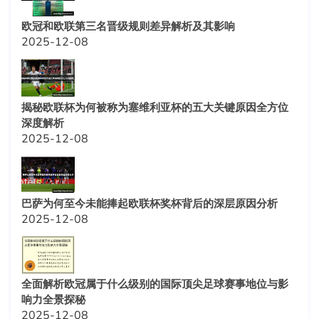
欧冠和欧联第三名晋级规则差异解析及其影响
2025-12-08
揭秘欧联杯为何被称为塞维利亚杯的五大关键原因全方位
深度解析
2025-12-08
巴萨为何至今未能捧起欧联杯奖杯背后的深层原因分析
2025-12-08
全面解析欧冠属于什么级别的国际顶尖足球赛事地位与影
响力全景探秘
2025-12-08