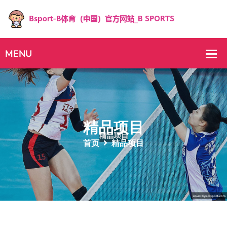
精品项目
首页
精品项目