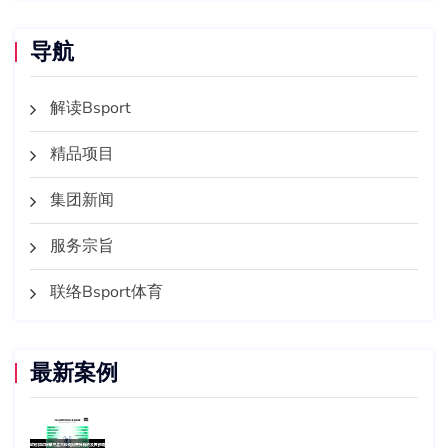
导航
解读Bsport
精品项目
集团新闻
服务宗旨
联络Bsport体育
最新案例