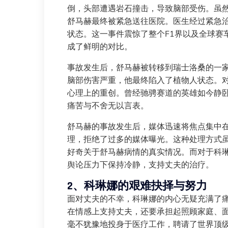
倒，头部遭遇岩石撞击，导致脑部受伤。虽
舒马赫最终被紧急送往医院。医生经过紧急
状态。这一事件震惊了整个F1界以及全球赛
成了鲜明的对比。
事故发生后，舒马赫被转移到瑞士洛桑的一
脑部伤害严重，他最终陷入了植物人状态。
心理上的重创。曾经驰骋赛道的英雄如今静
痛苦与不舍无以言表。
舒马赫的事故发生后，媒体迅速将焦点集中
理，拒绝了过多的媒体曝光。这种处理方式
好奇关于舒马赫病情的真实情况。而对于科
舆论压力下保持冷静，支持丈夫的治疗。
2、科琳娜的艰难抉择与努力
面对丈夫的不幸，科琳娜的内心无疑充满了
在情感上支持丈夫，还要承担起照顾家庭、
毫不犹豫地投身于医疗工作，聘请了世界顶