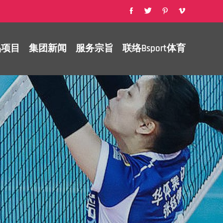
品项目
集团新闻
服务宗旨
联络Bsport体育