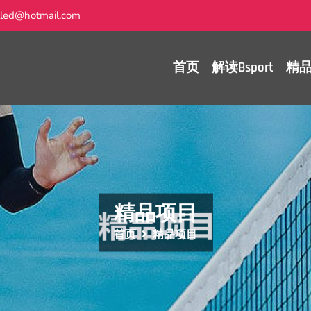
lled@hotmail.com
首页
解读Bsport
精
精品项目
首页
精品项目