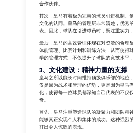
合作伙伴。
其次，皇马有着极为完善的球员引进机制。
文化的认同。皇马的管理层非常清楚，优秀
表。因此，球队在引进球员时，既注重实力
最后，皇马的高效管理体现在对资源的合理
体能管理、比赛计划和训练方法，从而使得
学的管理方式，不仅提升了球队的竞技水平
3、文化建设：精神力量的支撑
皇马之所以能长时间维持顶级俱乐部的地位
仅是因为战术和管理的优势，更是因为皇马有
化，使得每一位球员都深知自己代表的不仅
奇。
首先，皇马注重塑造球队的凝聚力和团队精
能够真正实现个人和集体的成功。这种强烈
打出令人惊叹的表现。