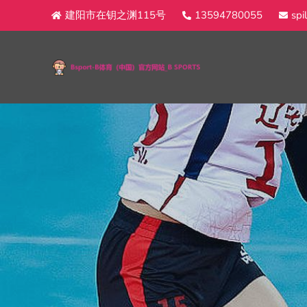
建阳市在钥之渊115号
13594780055
spi