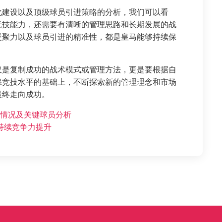
化建设以及顶级球员引进策略的分析，我们可以看
竞技能力，还需要有清晰的管理思路和长期发展的战
凝聚力以及球员引进的精准性，都是皇马能够持续保
仅是复制成功的战术模式或管理方法，更是要根据自
保竞技水平的基础上，不断探索新的管理理念和市场
最终走向成功。
战情况及关键球员分析
持续竞争力提升