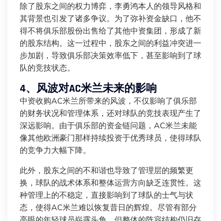
除了股东之间的权力博弈，李勇鸿本人的领导风格和
其背景也引发了诸多争议。为了弥补资金缺口，他不
得不将俱乐部股份出售给了其他中资集团，形成了新
的股东结构。这一过程中，股东之间的利益冲突进一
步加剧，导致俱乐部决策效率低下，甚至影响到了球
队的竞技状态。
4、风波对AC米兰未来的影响
中资收购AC米兰所带来的风波，不仅影响了俱乐部
的财务状况和管理体系，还对球队的竞技表现产生了
深远影响。由于俱乐部的资金链问题，AC米兰未能
像其他欧洲豪门那样持续投资于优秀球员，使得球队
的竞争力大幅下降。
此外，股东之间的不和谐也导致了管理层的频繁更
换，球队的战术体系和整体运营方向缺乏连贯性。这
种管理上的不稳定，直接影响到了球队的士气与状
态，使得AC米兰难以恢复昔日的辉煌。尽管有部分
亮眼的年轻球员崭露头角，但整体的阵容结构仍旧存