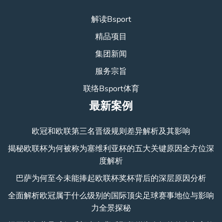
解读Bsport
精品项目
集团新闻
服务宗旨
联络Bsport体育
最新案例
欧冠和欧联第三名晋级规则差异解析及其影响
揭秘欧联杯为何被称为塞维利亚杯的五大关键原因全方位深
度解析
巴萨为何至今未能捧起欧联杯奖杯背后的深层原因分析
全面解析欧冠属于什么级别的国际顶尖足球赛事地位与影响
力全景探秘