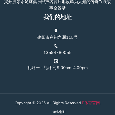
揭开波尔蒂足球俱乐部声名背后那段鲜为人知的传奇兴衰故
事全景录
我们的地址
建阳市在钥之渊115号
13594780055
礼拜一 - 礼拜六 9.00am-4.00pm
Copyright © 2026 All Rights Reserved
B体育官网
.
xml地图