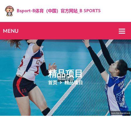
精品项目
首页
精品项目