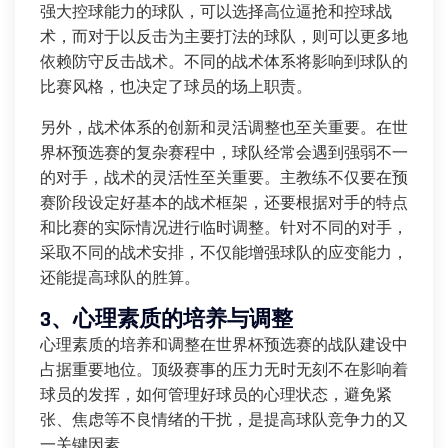
强大控球能力的球队，可以选择高位逼抢和控球战
术，而对于以反击为主要打法的球队，则可以更多地
依赖防守反击战术。不同的战术体系将影响到球队的
比赛风格，也决定了球员的场上职责。
另外，战术体系的创新和灵活调整也至关重要。在世
界杯预选赛的复杂赛程中，球队经常会遇到强弱不一
的对手，战术的灵活性至关重要。主教练不仅要在预
赛阶段设定好基本的战术框架，还要根据对手的特点
和比赛的实际情况进行临时调整。针对不同的对手，
采取不同的战术安排，不仅能增强球队的应变能力，
还能提高球队的胜算。
3、心理素质的培养与调整
心理素质的培养和调整在世界杯预选赛的战队建设中
占据重要地位。顶级赛事的压力无时无刻不在影响着
球员的发挥，如何管理好球员的心理状态，避免紧
张、焦虑等不良情绪的干扰，是提高球队竞争力的又
一关键因素。