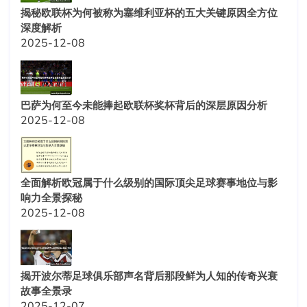
揭秘欧联杯为何被称为塞维利亚杯的五大关键原因全方位
深度解析
2025-12-08
巴萨为何至今未能捧起欧联杯奖杯背后的深层原因分析
2025-12-08
全面解析欧冠属于什么级别的国际顶尖足球赛事地位与影
响力全景探秘
2025-12-08
揭开波尔蒂足球俱乐部声名背后那段鲜为人知的传奇兴衰
故事全景录
2025-12-07