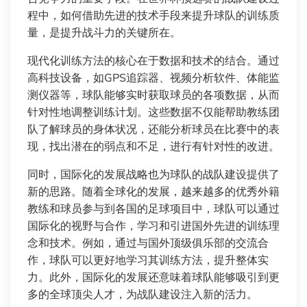
程中，如何借助先进的技术手段来提升球队的训练质
量，是提升战斗力的关键所在。
现代化训练方法的核心在于数据和技术的结合。通过
高科技设备，如GPS追踪器、视频分析软件、体能监
测仪器等，球队能够实时获取球员的各项数据，从而
针对性地调整训练计划。这些数据不仅能帮助教练团
队了解球员的身体状况，还能分析球员在比赛中的表
现，找出潜在的弱点和不足，进行有针对性的改进。
同时，国际化的发展战略也为球队的战队建设提供了
新的思路。随着全球化的发展，越来越多的优秀外籍
教练和球员参与到各国的足球项目中，球队可以通过
国际化的视野与合作，学习和引进国外先进的训练理
念和技术。例如，通过与国外顶级俱乐部的交流合
作，球队可以更好地学习其训练方法，提升整体实
力。此外，国际化的发展还意味着球队能够吸引到更
多的全球顶尖人才，为战队建设注入新的活力。