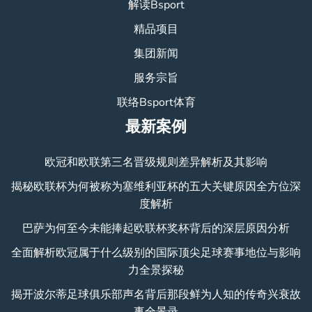
解读Bsport
精品项目
集团新闻
服务宗旨
联络Bsport体育
最新案例
欧冠和欧联第三名晋级规则差异解析及其影响
揭秘欧联杯为何被称为塞维利亚杯的五大关键原因全方位深
度解析
巴萨为何至今未能捧起欧联杯奖杯背后的深层原因分析
全面解析欧冠属于什么级别的国际顶尖足球赛事地位与影响
力全景探秘
揭开波尔蒂足球俱乐部声名背后那段鲜为人知的传奇兴衰故