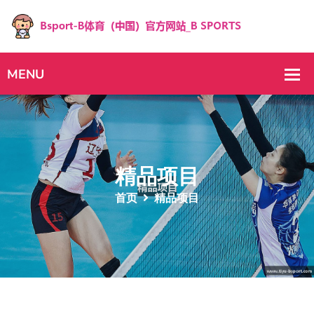
精品项目
首页
精品项目