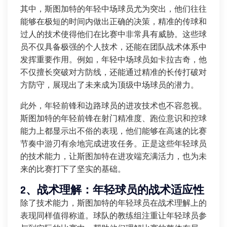
其中，斯图加特的年轻中场球员尤为突出，他们往往
能够在极短的时间内做出正确的决策，精准的传球和
过人的技术使得他们在比赛中非常具有威胁。这些球
员不仅具备极强的个人技术，还能在团队战术体系中
发挥重要作用。例如，年轻中场球员如卡拉吉奇，他
不仅擅长突破对方防线，还能通过精准的长传打破对
方防守，展现出了未来成为顶级中场球员的潜力。
此外，年轻前锋和边路球员的进攻技术也不容忽视。
斯图加特的年轻前锋在射门精准度、跑位意识和控球
能力上都显示出不俗的表现，他们能够在高速的比赛
节奏中游刃有余地完成进攻任务。正是这些年轻球员
的技术能力，让斯图加特在进攻端充满活力，也为未
来的比赛打下了坚实的基础。
2、战术理解：年轻球员的战术适应性
除了技术能力，斯图加特的年轻球员在战术理解上的
表现同样值得称道。球队的教练组注重让年轻球员参