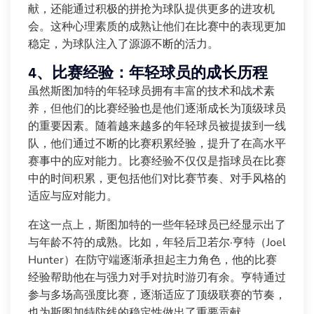
献，还能通过积极的拼抢为球队提供更多的进攻机
会。这种心理素质的成熟让他们在比赛中的表现更加
稳定，为球队注入了源源不断的活力。
4、比赛经验：年轻球员的成长历程
虽然斯图加特的年轻球员拥有丰富的技术和战术素
养，但他们的比赛经验也是他们逐渐成长为顶级球员
的重要因素。随着越来越多的年轻球员被提拔到一线
队，他们通过不断的比赛积累经验，提升了在高水平
赛事中的应对能力。比赛经验不仅仅是指球员在比赛
中的时间积累，更包括他们对比赛节奏、对手风格的
适应与应对能力。
在这一点上，斯图加特的一些年轻球员已经显示出了
与年龄不符的成熟。比如，年轻后卫若尔·亨特（Joel
Hunter）在防守端逐渐承担起主力角色，他的比赛
经验帮助他在与强力对手对抗时游刃有余。亨特通过
参与多场高强度比赛，逐渐适应了顶级联赛的节奏，
也为斯图加特防线的稳定性做出了重要贡献。