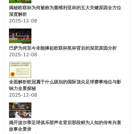
揭秘欧联杯为何被称为塞维利亚杯的五大关键原因全方位
深度解析
2025-12-08
巴萨为何至今未能捧起欧联杯奖杯背后的深层原因分析
2025-12-08
全面解析欧冠属于什么级别的国际顶尖足球赛事地位与影
响力全景探秘
2025-12-08
揭开波尔蒂足球俱乐部声名背后那段鲜为人知的传奇兴衰
故事全景录