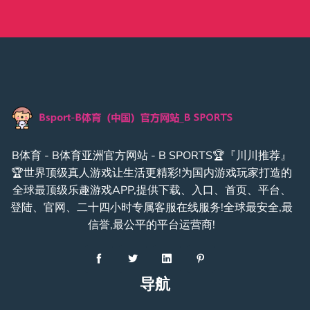
B体育 - B体育亚洲官方网站 - B SPORTS🏆『川川推荐』
🏆世界顶级真人游戏让生活更精彩!为国内游戏玩家打造的
全球最顶级乐趣游戏APP,提供下载、入口、首页、平台、
登陆、官网、二十四小时专属客服在线服务!全球最安全,最
信誉,最公平的平台运营商!
导航