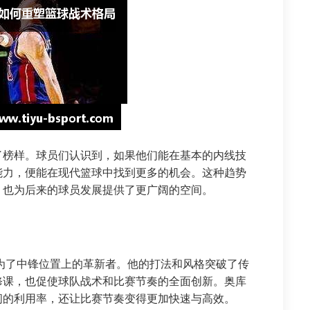
了榜样。球员们认识到，如果他们能在基本的内线技
能力，便能在现代篮球中找到更多的机会。这种趋势
，也为后来的球员发展提供了更广阔的空间。
为了中锋位置上的革新者。他的打法和风格突破了传
修课，也促使球队战术和比赛节奏的全面创新。奥库
间的利用率，还让比赛节奏变得更加快速与高效。