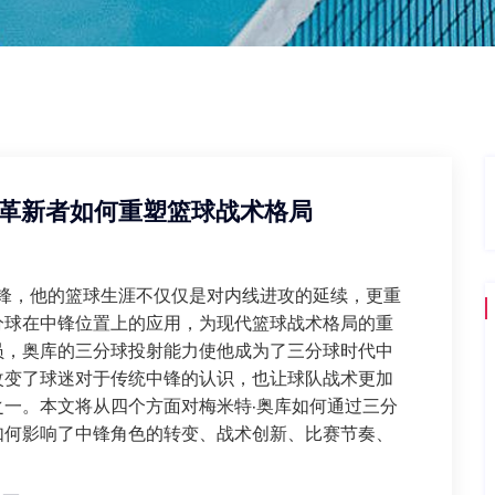
锋革新者如何重塑篮球战术格局
中锋，他的篮球生涯不仅仅是对内线进攻的延续，更重
分球在中锋位置上的应用，为现代篮球战术格局的重
员，奥库的三分球投射能力使他成为了三分球时代中
改变了球迷对于传统中锋的认识，也让球队战术更加
一。本文将从四个方面对梅米特·奥库如何通过三分
如何影响了中锋角色的转变、战术创新、比赛节奏、