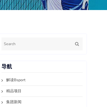
导航
解读Bsport
精品项目
集团新闻