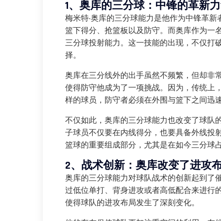
1、奥库的三分球：中锋的革新力
梅米特·奥库的三分球能力是他作为中锋革新
篮下得分、抢篮板以及防守。而奥库作为一名
三分球投射能力。这一技能的出现，不仅打
择。
奥库在三分线外的出手虽然不频繁，但却非
使得防守他成为了一项挑战。因为，传统上
样的球员，防守者必须在外围与篮下之间迅
不仅如此，奥库的三分球能力也改变了球队
子球员不仅要在内线得分，也要具备外线投
篮球的重要组成部分，尤其是在如今三分球
2、战术创新：奥库改变了进攻
奥库的三分球能力对球队战术的创新起到了
过低位单打、背身进攻或者高低配合来进行
使得球队的进攻布局发生了深刻变化。