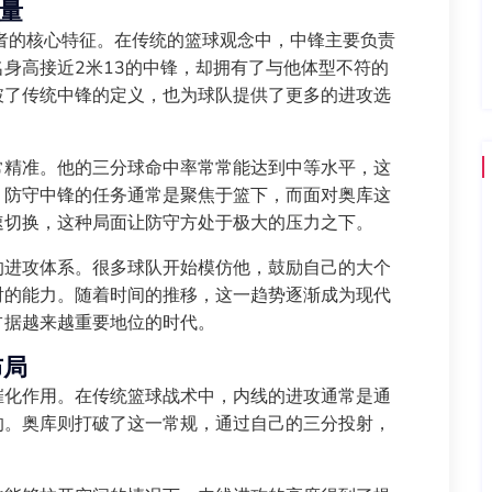
量
者的核心特征。在传统的篮球观念中，中锋主要负责
身高接近2米13的中锋，却拥有了与他体型不符的
破了传统中锋的定义，也为球队提供了更多的进攻选
常精准。他的三分球命中率常常能达到中等水平，这
，防守中锋的任务通常是聚焦于篮下，而面对奥库这
速切换，这种局面让防守方处于极大的压力之下。
的进攻体系。很多球队开始模仿他，鼓励自己的大个
射的能力。随着时间的推移，这一趋势逐渐成为现代
占据越来越重要地位的时代。
布局
催化作用。在传统篮球战术中，内线的进攻通常是通
的。奥库则打破了这一常规，通过自己的三分投射，