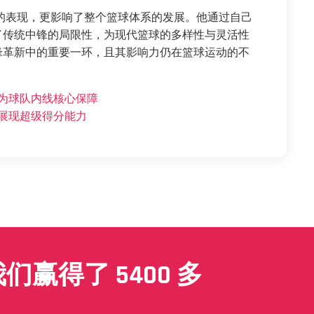
的表现，更影响了整个篮球体系的发展。他通过自己
了传统中锋的局限性，为现代篮球的多样性与灵活性
锋革新中的重要一环，且其影响力仍在篮球运动的不
成为球队内线核心保障
展现超级得分能力
赢得了 5400 多