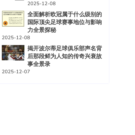
2025-12-08
全面解析欧冠属于什么级别的
国际顶尖足球赛事地位与影响
力全景探秘
2025-12-08
揭开波尔蒂足球俱乐部声名背
后那段鲜为人知的传奇兴衰故
事全景录
2025-12-07