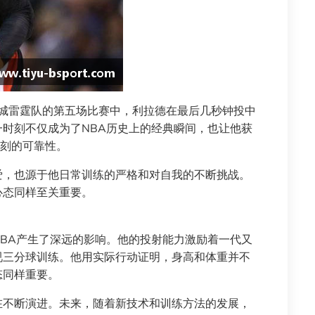
马城雷霆队的第五场比赛中，利拉德在最后几秒钟投中
时刻不仅成为了NBA历史上的经典瞬间，也让他获
时刻的可靠性。
爱，也源于他日常训练的严格和对自我的不断挑战。
心态同样至关重要。
BA产生了深远的影响。他的投射能力激励着一代又
视三分球训练。他用实际行动证明，身高和体重并不
态同样重要。
在不断演进。未来，随着新技术和训练方法的发展，