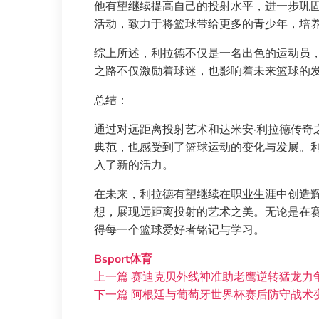
他有望继续提高自己的投射水平，进一步巩固
活动，致力于将篮球带给更多的青少年，培
综上所述，利拉德不仅是一名出色的运动员
之路不仅激励着球迷，也影响着未来篮球的
总结：
通过对远距离投射艺术和达米安·利拉德传奇
典范，也感受到了篮球运动的变化与发展。
入了新的活力。
在未来，利拉德有望继续在职业生涯中创造
想，展现远距离投射的艺术之美。无论是在
得每一个篮球爱好者铭记与学习。
Bsport体育
上一篇
赛迪克贝外线神准助老鹰逆转猛龙力
下一篇
阿根廷与葡萄牙世界杯赛后防守战术