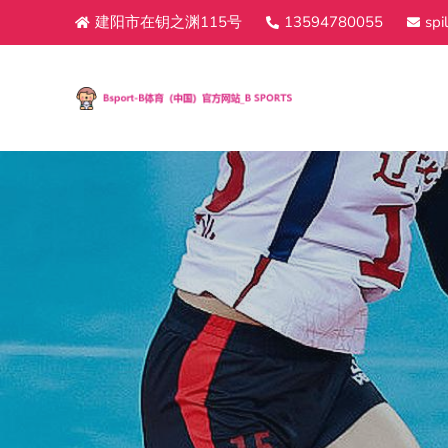
建阳市在钥之渊115号
13594780055
spi