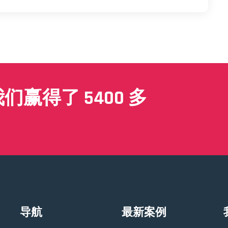
赢得了 5400 多
导航
最新案例