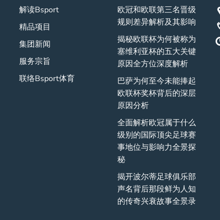
解读Bsport
欧冠和欧联第三名晋级
规则差异解析及其影响
精品项目
揭秘欧联杯为何被称为
集团新闻
塞维利亚杯的五大关键
服务宗旨
原因全方位深度解析
联络Bsport体育
巴萨为何至今未能捧起
欧联杯奖杯背后的深层
原因分析
全面解析欧冠属于什么
级别的国际顶尖足球赛
事地位与影响力全景探
秘
揭开波尔蒂足球俱乐部
声名背后那段鲜为人知
的传奇兴衰故事全景录