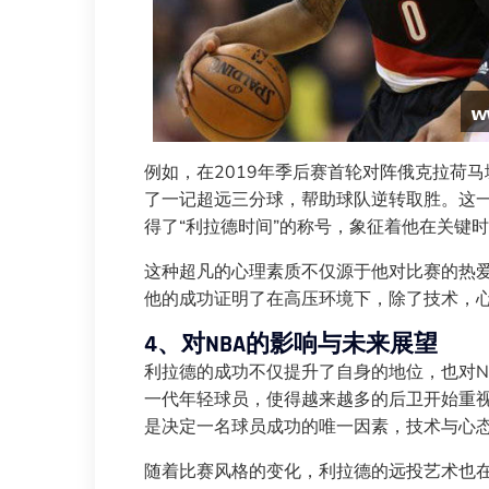
例如，在2019年季后赛首轮对阵俄克拉荷
了一记超远三分球，帮助球队逆转取胜。这一
得了“利拉德时间”的称号，象征着他在关键
这种超凡的心理素质不仅源于他对比赛的热
他的成功证明了在高压环境下，除了技术，
4、对NBA的影响与未来展望
利拉德的成功不仅提升了自身的地位，也对N
一代年轻球员，使得越来越多的后卫开始重
是决定一名球员成功的唯一因素，技术与心
随着比赛风格的变化，利拉德的远投艺术也