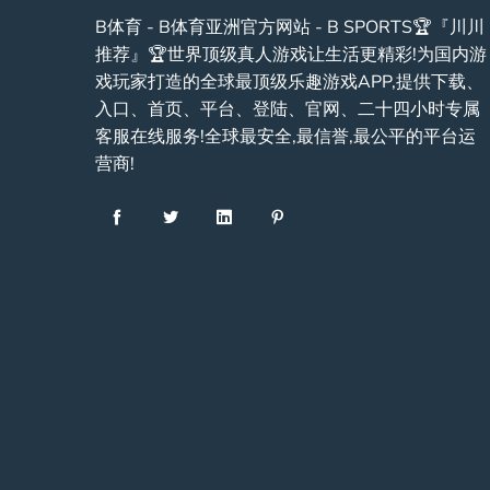
B体育 - B体育亚洲官方网站 - B SPORTS🏆『川川
推荐』🏆世界顶级真人游戏让生活更精彩!为国内游
戏玩家打造的全球最顶级乐趣游戏APP,提供下载、
入口、首页、平台、登陆、官网、二十四小时专属
客服在线服务!全球最安全,最信誉,最公平的平台运
营商!