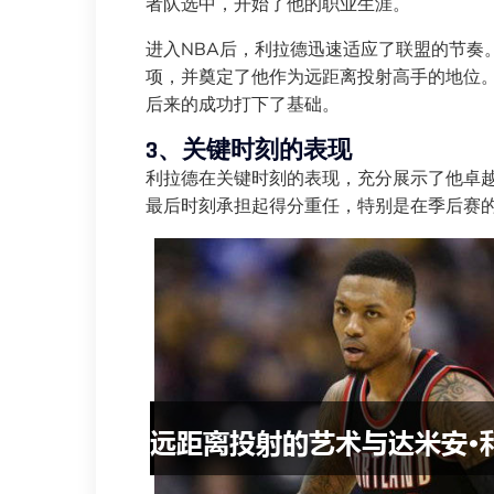
者队选中，开始了他的职业生涯。
进入NBA后，利拉德迅速适应了联盟的节奏
项，并奠定了他作为远距离投射高手的地位
后来的成功打下了基础。
3、关键时刻的表现
利拉德在关键时刻的表现，充分展示了他卓
最后时刻承担起得分重任，特别是在季后赛