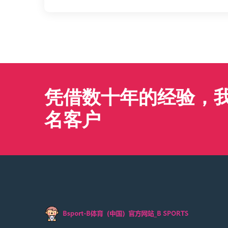
凭借数十年的经验，我们
名客户