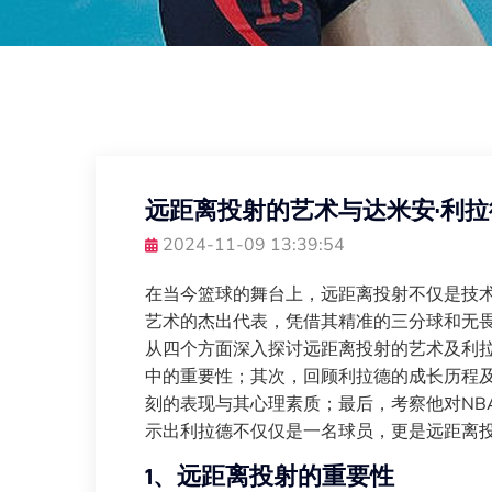
远距离投射的艺术与达米安·利
2024-11-09 13:39:54
在当今篮球的舞台上，远距离投射不仅是技术
艺术的杰出代表，凭借其精准的三分球和无
从四个方面深入探讨远距离投射的艺术及利
中的重要性；其次，回顾利拉德的成长历程
刻的表现与其心理素质；最后，考察他对NB
示出利拉德不仅仅是一名球员，更是远距离
1、远距离投射的重要性