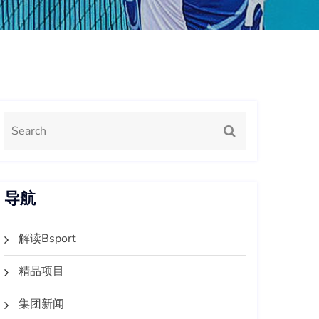
导航
解读Bsport
精品项目
集团新闻