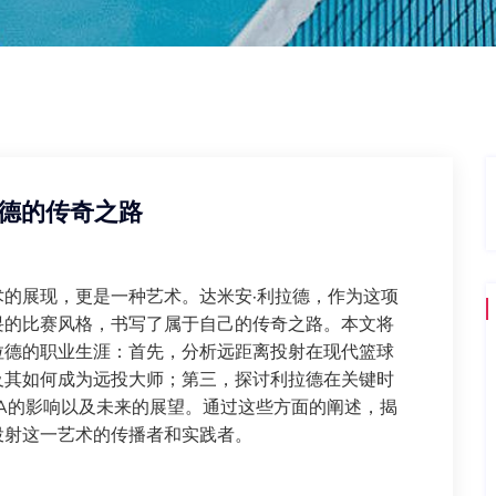
拉德的传奇之路
的展现，更是一种艺术。达米安·利拉德，作为这项
畏的比赛风格，书写了属于自己的传奇之路。本文将
拉德的职业生涯：首先，分析远距离投射在现代篮球
及其如何成为远投大师；第三，探讨利拉德在关键时
A的影响以及未来的展望。通过这些方面的阐述，揭
投射这一艺术的传播者和实践者。