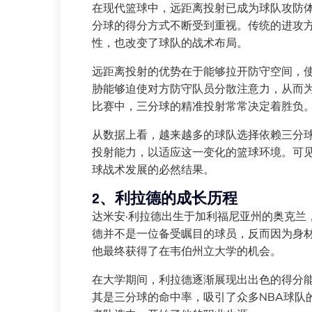
在现代篮球中，远距离投射已成为球队攻防
分球的得分方式不断受到重视。传统的进攻
性，也改变了球队的战术布局。
远距离投射的优势在于能够拉开防守空间，
胁能够迫使对方防守队员分散注意力，从而
比赛中，三分球的精准投射常常决定着胜负
从数据上看，越来越多的球队选择依赖三分
投射能力，以适应这一变化的篮球环境。可
球战术发展的必然结果。
2、利拉德的成长历程
达米安·利拉德出生于加利福尼亚州的奥克兰
德并不是一位备受瞩目的球员，反而因为身
他最终获得了在韦伯州立大学的机会。
在大学期间，利拉德逐渐展现出出色的得分
其是三分球的命中率，吸引了众多NBA球队