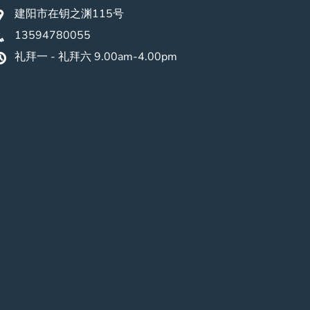
建阳市在钥之渊115号
13594780055
礼拜一 - 礼拜六 9.00am-4.00pm