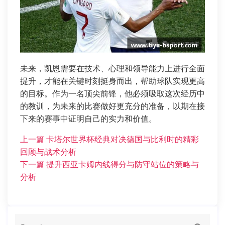
未来，凯恩需要在技术、心理和领导能力上进行全面
提升，才能在关键时刻挺身而出，帮助球队实现更高
的目标。作为一名顶尖前锋，他必须吸取这次经历中
的教训，为未来的比赛做好更充分的准备，以期在接
下来的赛事中证明自己的实力和价值。
上一篇
卡塔尔世界杯经典对决德国与比利时的精彩
回顾与战术分析
下一篇
提升西亚卡姆内线得分与防守站位的策略与
分析