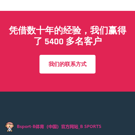
凭借数十年的经验，我们赢得
了 5400 多名客户
我们的联系方式