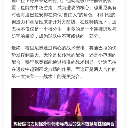
迪巴拉正好具备这种特点。他既能够胜任前锋的位
置，也能在中场游走，成为进攻的核心。穆里尼奥有
时会将迪巴拉安排在类似“自由人”的角色，利用他的
创造力和灵活性来撕开对方防线。在这种情况下，迪
巴拉不仅仅是一个得分手，更多的是一个连接进攻与
防守的桥梁，成为球队中不可或缺的一部分。
最终，穆里尼奥通过精心的战术安排，将迪巴拉的优
势发挥到最大。无论是长传球的配合，还是小范围的
配合，穆里尼奥都能通过精准的战术指导，让迪巴拉
在进攻中起到画龙点睛的作用。而这正是两人合作的
第一大法宝——战术上的完美契合。