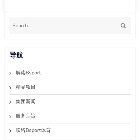
导航
解读Bsport
精品项目
集团新闻
服务宗旨
联络Bsport体育