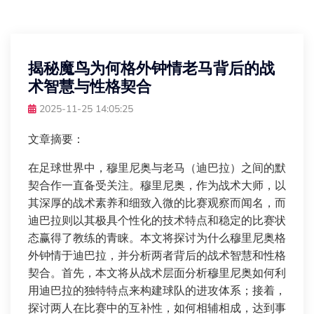
揭秘魔鸟为何格外钟情老马背后的战
术智慧与性格契合
2025-11-25 14:05:25
文章摘要：
在足球世界中，穆里尼奥与老马（迪巴拉）之间的默
契合作一直备受关注。穆里尼奥，作为战术大师，以
其深厚的战术素养和细致入微的比赛观察而闻名，而
迪巴拉则以其极具个性化的技术特点和稳定的比赛状
态赢得了教练的青睐。本文将探讨为什么穆里尼奥格
外钟情于迪巴拉，并分析两者背后的战术智慧和性格
契合。首先，本文将从战术层面分析穆里尼奥如何利
用迪巴拉的独特特点来构建球队的进攻体系；接着，
探讨两人在比赛中的互补性，如何相辅相成，达到事