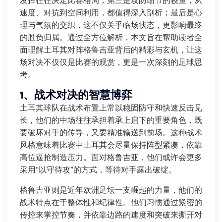
发挥往往决定比赛格局；第三是攻防细节的较量，从
速度、对抗到空间利用，都值得深入剖析；最后是心
理与气氛的交织，这不仅关乎临场状态，更影响最终
的胜负归属。通过全方位解析，本文旨在帮助读者全
面理解土耳其对阵格鲁吉亚背后的精彩与玄机，让这
场对决不仅仅是比赛的观赏，更是一次深刻的足球思
考。
1、战术对决的智慧博弈
土耳其球队在战术布置上常以稳固防守和快速反击见
长，他们的中场往往承担着承上启下的重要角色，既
要破坏对手的传导，又要精准输送到前场。这种战术
风格意味着比赛中土耳其会尽量保持阵型紧凑，依靠
高位逼抢制造压力。面对格鲁吉亚，他们或许会更多
采用“以守待攻”的方式，等待对手露出破绽。
格鲁吉亚则是近年欧洲足坛一支崛起的力量，他们的
战术特点在于整体性和纪律性。他们习惯通过紧密的
传控来掌控节奏，并依靠边路的速度和突破来撕开对