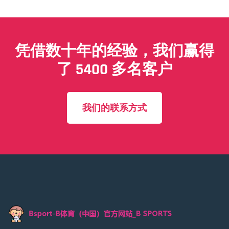
凭借数十年的经验，我们赢得
了 5400 多名客户
我们的联系方式