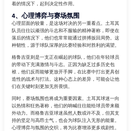
着的情况下，起到决定性作用。
4、心理博弈与赛场氛围
心理层面的较量，是这场对决的另一重看点。土耳其
队员往往以顽强的斗志和不服输的精神著称，即使在
落后的情况下，他们也常常能通过拼搏扳回局势。这
种韧性，源于球队深厚的比赛经验和对胜利的渴望。
格鲁吉亚则是一支正在崛起的球队，他们在年轻球员
的带动下充满激情与斗志。正因为缺乏过多历史包
袱，他们反而能够更放开手脚，在比赛中打出更具创
造性的战术与打法。这种心态上的差异，可能会让他
们在关键时刻更加无所畏惧。
同时，赛场氛围也将成为重要因素。土耳其球迷一向
以热情和狂热著称，他们的呐喊往往能给球员带来额
外动力。而格鲁吉亚球迷虽然人数或许不及，但其支
持的坚定与高昂士气，也会为球队注入无形的能量。
心理博弈与氛围的交织，将为比赛增添更多戏剧性。