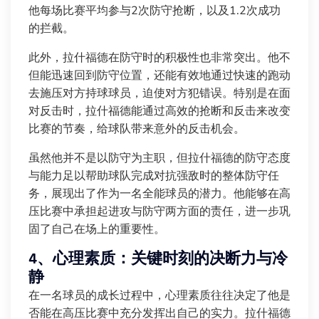
他每场比赛平均参与2次防守抢断，以及1.2次成功
的拦截。
此外，拉什福德在防守时的积极性也非常突出。他不
但能迅速回到防守位置，还能有效地通过快速的跑动
去施压对方持球球员，迫使对方犯错误。特别是在面
对反击时，拉什福德能通过高效的抢断和反击来改变
比赛的节奏，给球队带来意外的反击机会。
虽然他并不是以防守为主职，但拉什福德的防守态度
与能力足以帮助球队完成对抗强敌时的整体防守任
务，展现出了作为一名全能球员的潜力。他能够在高
压比赛中承担起进攻与防守两方面的责任，进一步巩
固了自己在场上的重要性。
4、心理素质：关键时刻的决断力与冷
静
在一名球员的成长过程中，心理素质往往决定了他是
否能在高压比赛中充分发挥出自己的实力。拉什福德