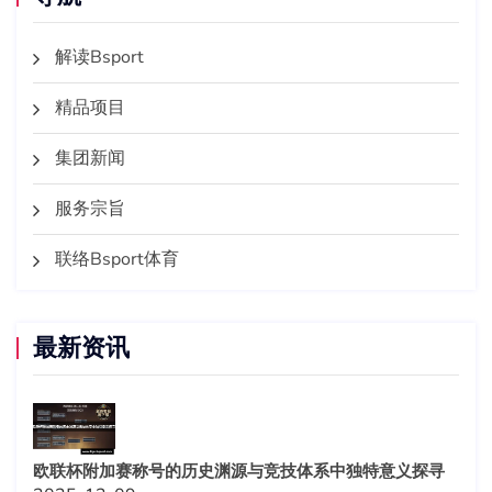
解读Bsport
精品项目
集团新闻
服务宗旨
联络Bsport体育
最新资讯
欧联杯附加赛称号的历史渊源与竞技体系中独特意义探寻