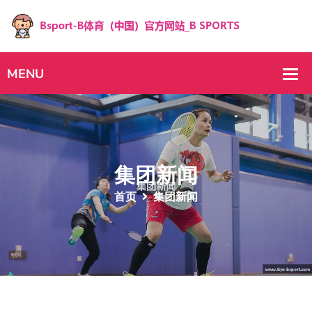
集团新闻
首页
集团新闻