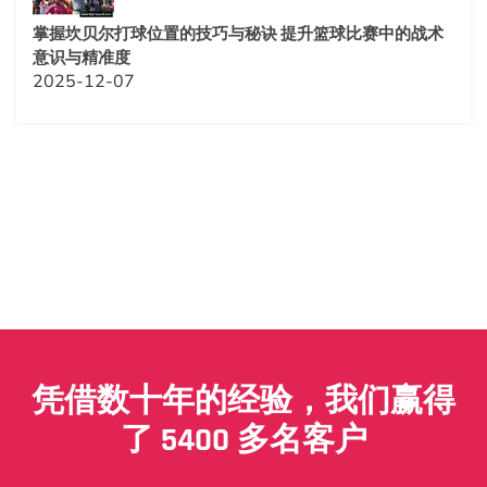
掌握坎贝尔打球位置的技巧与秘诀 提升篮球比赛中的战术
意识与精准度
2025-12-07
凭借数十年的经验，我们赢得
了 5400 多名客户