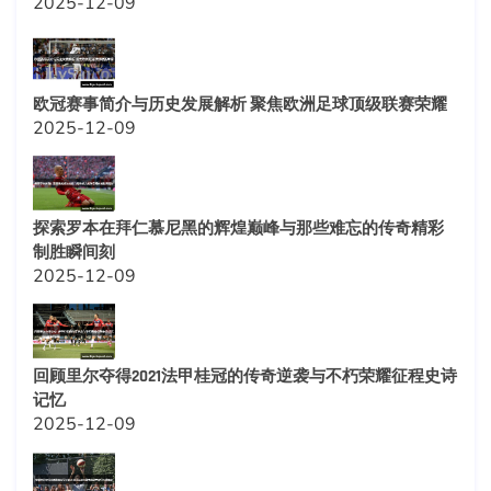
2025-12-09
欧冠赛事简介与历史发展解析 聚焦欧洲足球顶级联赛荣耀
2025-12-09
探索罗本在拜仁慕尼黑的辉煌巅峰与那些难忘的传奇精彩
制胜瞬间刻
2025-12-09
回顾里尔夺得2021法甲桂冠的传奇逆袭与不朽荣耀征程史诗
记忆
2025-12-09