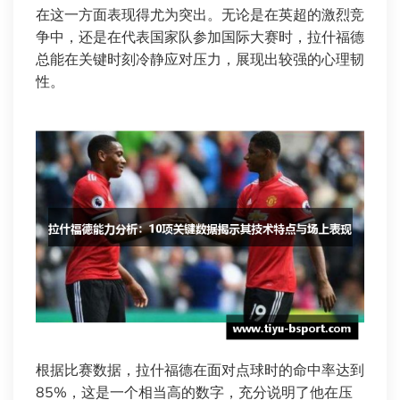
在这一方面表现得尤为突出。无论是在英超的激烈竞
争中，还是在代表国家队参加国际大赛时，拉什福德
总能在关键时刻冷静应对压力，展现出较强的心理韧
性。
根据比赛数据，拉什福德在面对点球时的命中率达到
85%，这是一个相当高的数字，充分说明了他在压