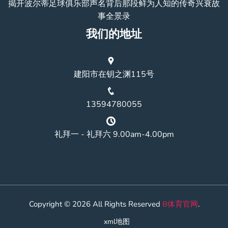
揭开波尔蒂足球俱乐部声名背后那段鲜为人知的传奇兴衰故
事全景录
我们的地址
建阳市在钥之渊115号
13594780055
礼拜一 - 礼拜六 9.00am-4.00pm
Copyright © 2026 All Rights Reserved
B体育官网
.
xml地图