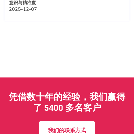
意识与精准度
2025-12-07
凭借数十年的经验，我们赢得
了 5400 多名客户
我们的联系方式