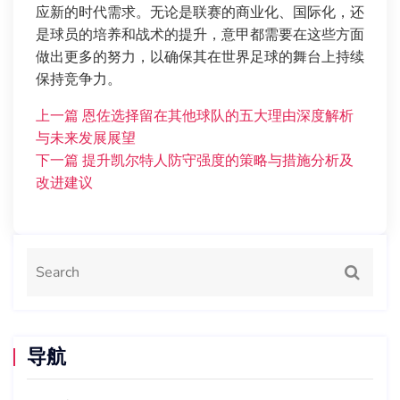
应新的时代需求。无论是联赛的商业化、国际化，还
是球员的培养和战术的提升，意甲都需要在这些方面
做出更多的努力，以确保其在世界足球的舞台上持续
保持竞争力。
上一篇
恩佐选择留在其他球队的五大理由深度解析
与未来发展展望
下一篇
提升凯尔特人防守强度的策略与措施分析及
改进建议
导航