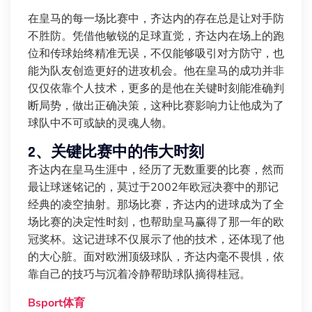
在皇马的每一场比赛中，齐达内的存在总是让对手防
不胜防。凭借他敏锐的足球直觉，齐达内在场上的跑
位和传球始终精准无误，不仅能够吸引对方防守，也
能为队友创造更好的进攻机会。他在皇马的成功并非
仅仅依靠个人技术，更多的是他在关键时刻能准确判
断局势，做出正确决策，这种比赛影响力让他成为了
球队中不可或缺的灵魂人物。
2、关键比赛中的伟大时刻
齐达内在皇马生涯中，经历了无数重要的比赛，然而
最让球迷铭记的，莫过于2002年欧冠决赛中的那记
经典的凌空抽射。那场比赛，齐达内的进球成为了全
场比赛的决定性时刻，也帮助皇马赢得了那一年的欧
冠奖杯。这记进球不仅展示了他的技术，还体现了他
的大心脏。面对欧洲顶级球队，齐达内毫不畏惧，依
靠自己的技巧与沉着冷静帮助球队摘得桂冠。
Bsport体育