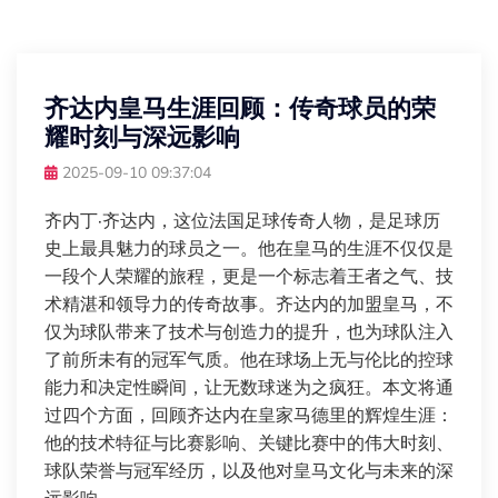
齐达内皇马生涯回顾：传奇球员的荣
耀时刻与深远影响
2025-09-10 09:37:04
齐内丁·齐达内，这位法国足球传奇人物，是足球历
史上最具魅力的球员之一。他在皇马的生涯不仅仅是
一段个人荣耀的旅程，更是一个标志着王者之气、技
术精湛和领导力的传奇故事。齐达内的加盟皇马，不
仅为球队带来了技术与创造力的提升，也为球队注入
了前所未有的冠军气质。他在球场上无与伦比的控球
能力和决定性瞬间，让无数球迷为之疯狂。本文将通
过四个方面，回顾齐达内在皇家马德里的辉煌生涯：
他的技术特征与比赛影响、关键比赛中的伟大时刻、
球队荣誉与冠军经历，以及他对皇马文化与未来的深