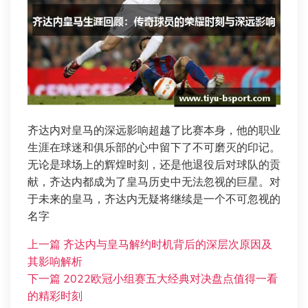
齐达内对皇马的深远影响超越了比赛本身，他的职业
生涯在球迷和俱乐部的心中留下了不可磨灭的印记。
无论是球场上的辉煌时刻，还是他退役后对球队的贡
献，齐达内都成为了皇马历史中无法忽视的巨星。对
于未来的皇马，齐达内无疑将继续是一个不可忽视的
名字
上一篇
齐达内与皇马解约时机背后的深层次原因及
其影响解析
下一篇
2022欧冠小组赛五大经典对决盘点值得一看
的精彩时刻