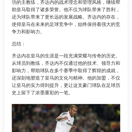
功的主教练，齐达内的战术理念和管理风格，继续帮
助皇马取得了诸多荣誉。他不仅为球队带来了胜利，
还为球队带来了更长远的发展战略。齐达内的存在，
使得皇马在未来的足球竞争中，始终保持着强大的竞
争力和影响力。
总结：
齐达内在皇马的生涯是一段充满荣耀与传奇的历史。
从球员到教练，齐达内不仅通过他的技术、领导力和
影响力，帮助球队在多个赛季中取得了辉煌的成就，
还深刻地塑造了皇马的文化与精神。他的加盟，不仅
让皇马的实力得到提升，更让这支豪门球队在足球历
史上留下了浓墨重彩的一笔。