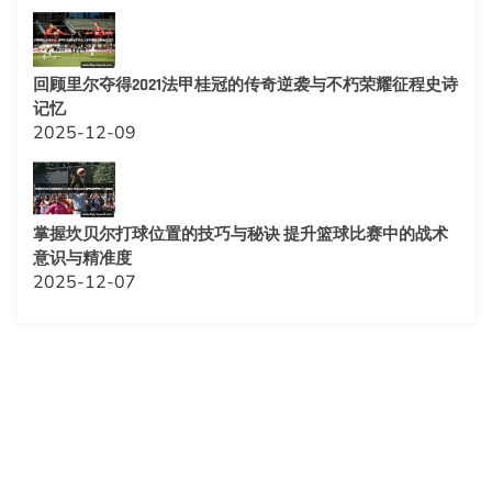
回顾里尔夺得2021法甲桂冠的传奇逆袭与不朽荣耀征程史诗
记忆
2025-12-09
掌握坎贝尔打球位置的技巧与秘诀 提升篮球比赛中的战术
意识与精准度
2025-12-07