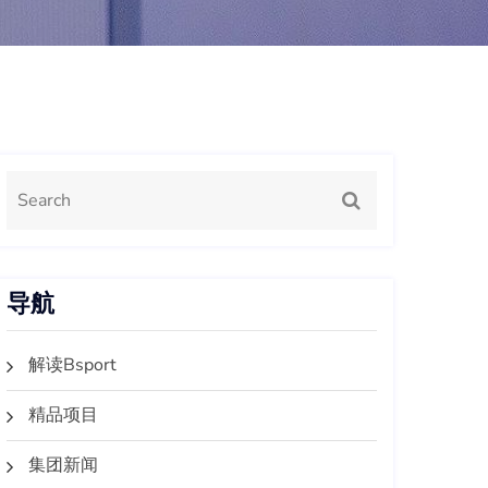
导航
解读Bsport
精品项目
集团新闻