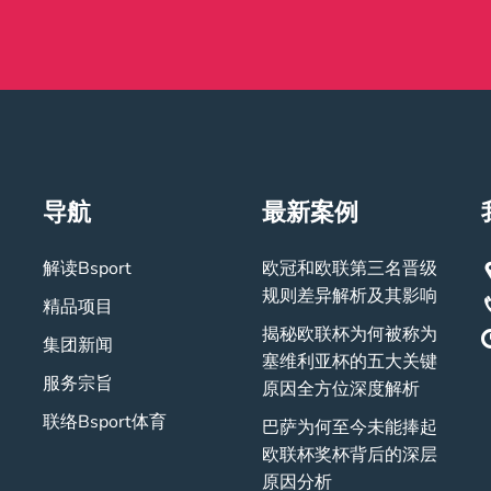
导航
最新案例
解读Bsport
欧冠和欧联第三名晋级
规则差异解析及其影响
精品项目
揭秘欧联杯为何被称为
集团新闻
塞维利亚杯的五大关键
服务宗旨
原因全方位深度解析
联络Bsport体育
巴萨为何至今未能捧起
欧联杯奖杯背后的深层
原因分析