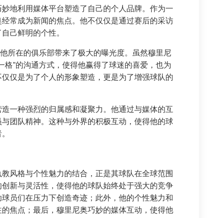
巧妙地利用媒体平台塑造了自己的个人品牌。作为一
奥经常成为新闻的焦点。他不仅仅是通过赛后的采访
了自己鲜明的个性。
为他所在的俱乐部带来了极大的曝光度。虽然穆里尼
一格”的沟通方式，使得他赢得了球迷的喜爱，也为
不仅仅是为了个人的形象塑造，更是为了增强球队的
营造一种强烈的归属感和凝聚力。他通过与媒体的互
员与团队精神。这种与外界的积极互动，使得他的球
者。
执教风格与个性魅力的结合，正是其球队在全球范围
的创新与灵活性，使得他的球队始终处于强大的竞争
助球员们在压力下创造奇迹；此外，他的个性魅力和
注的焦点；最后，穆里尼奥巧妙的媒体互动，使得他