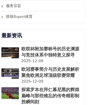
服务宗旨
联络Bsport体育
最新资讯
欧联杯附加赛称号的历史渊源
与竞技体系中独特意义探寻
2025-12-09
欧冠赛事简介与历史发展解析
聚焦欧洲足球顶级联赛荣耀
2025-12-09
探索罗本在拜仁慕尼黑的辉煌
巅峰与那些难忘的传奇精彩制
胜瞬间刻