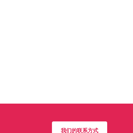
我们的联系方式