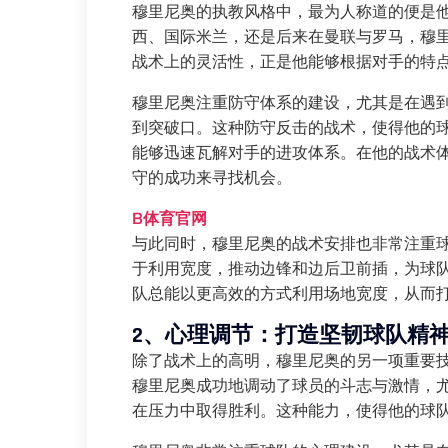
穆里尼奥的执教风格中，最为人称道的便是
西、国际米兰，还是后来在曼联与罗马，穆
战术上的灵活性，正是他能够根据对手的特
穆里尼奥注重防守体系的建设，尤其是在遇
到突破口。这种防守反击的战术，使得他的
能够迅速瓦解对手的进攻体系。在他的战术
守的成功来寻找机会。
B体育官网
与此同时，穆里尼奥的战术安排也非常注重
于利用宽度，推动边锋和边后卫前插，为球
队总能以更高效的方式利用场地宽度，从而
2、心理调节：打造坚韧球队精
除了战术上的高明，穆里尼奥的另一项重要
穆里尼奥成功地调动了球员的斗志与激情，
在压力中取得胜利。这种能力，使得他的球