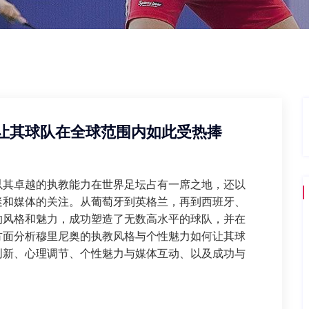
让其球队在全球范围内如此受热捧
仅以其卓越的执教能力在世界足坛占有一席之地，还以
迷和媒体的关注。从葡萄牙到英格兰，再到西班牙、
的风格和魅力，成功塑造了无数高水平的球队，并在
方面分析穆里尼奥的执教风格与个性魅力如何让其球
创新、心理调节、个性魅力与媒体互动、以及成功与