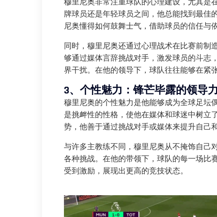
穆里尼奥非常注重球队的心理建设，尤其是
牌球员还是年轻球员之间，他总能找到最佳
尼奥懂得如何鼓舞士气，借助球员的信任与
同时，穆里尼奥还通过心理战术在比赛前制
够通过媒体言辞挑战对手，激发球员的斗志
界干扰。在他的领导下，球队往往能够在紧
3、个性魅力：锋芒毕露的领导
穆里尼奥的个性魅力是他能够成为全球足坛
是挑衅性的性格，使他在媒体和球迷中树立
势，他善于通过挑战对手或媒体来提升自己
与许多主教练不同，穆里尼奥从不掩饰自己
各种挑战。在他的带领下，球队的每一场比
受到激励，展现出更高的竞技状态。