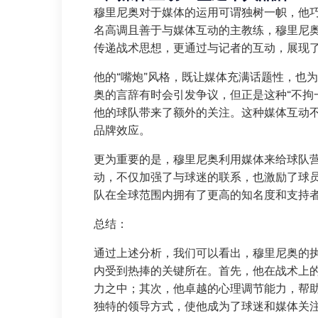
穆里尼奥对于媒体的运用可谓独树一帜，他
名高调且善于与媒体互动的主教练，穆里尼
传递战术思想，更通过与记者的互动，展现
他的“嘴炮”风格，既让媒体充满话题性，也
奥的言辞有时会引发争议，但正是这种“不拘
他的球队带来了额外的关注。这种媒体互动
品牌效应。
更为重要的是，穆里尼奥利用媒体来给球队
动，不仅加强了与球迷的联系，也激励了球
队在全球范围内拥有了更高的知名度和支持
总结：
通过上述分析，我们可以看出，穆里尼奥的
内受到热捧的关键所在。首先，他在战术上
力之中；其次，他卓越的心理调节能力，帮
独特的领导方式，使他成为了球迷和媒体关