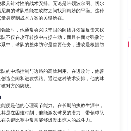
他极具针对性的战术安排。无论是带领波尔图、切尔
里尼奥的球队总能在攻防之间找到精妙的平衡。这种
点量身定制战术方案的关键所在。
到强敌时，他通常会采取坚固的防线并依靠反击来找
球队不仅在攻守转换中占据主动，而且在面对强敌时
体系中，球队的整体防守是首要任务，进攻是根据防
球队的中场控制与边路的高效利用。在进攻时，他善
队创造空间和进攻线路。通过这种战术安排，他的球
打破对方的防线。
神
技能便是他的心理调节能力。在长期的执教生涯中，
尤其是在困难时刻，他能激发球员的潜力，带领球队
队在关键比赛中常常能够爆发出惊人的战斗力。