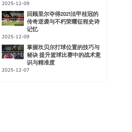
2025-12-09
回顾里尔夺得2021法甲桂冠的
传奇逆袭与不朽荣耀征程史诗
记忆
2025-12-09
掌握坎贝尔打球位置的技巧与
秘诀 提升篮球比赛中的战术意
识与精准度
2025-12-07