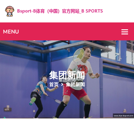
集团新闻
首页
集团新闻