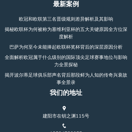
最新案例
欧冠和欧联第三名晋级规则差异解析及其影响
揭秘欧联杯为何被称为塞维利亚杯的五大关键原因全方位深
度解析
巴萨为何至今未能捧起欧联杯奖杯背后的深层原因分析
全面解析欧冠属于什么级别的国际顶尖足球赛事地位与影响
力全景探秘
揭开波尔蒂足球俱乐部声名背后那段鲜为人知的传奇兴衰故
事全景录
我们的地址
建阳市在钥之渊115号