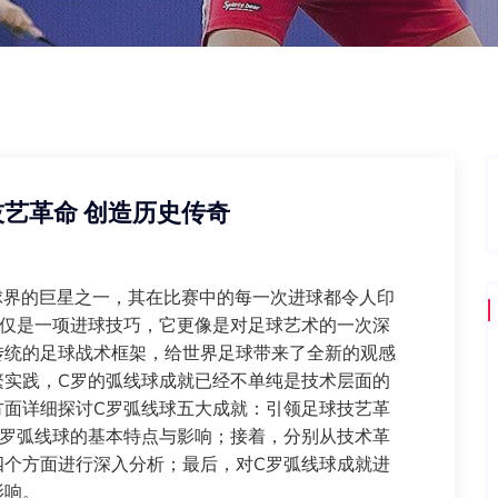
艺革命 创造历史传奇
球界的巨星之一，其在比赛中的每一次进球都令人印
仅仅是一项进球技巧，它更像是对足球艺术的一次深
传统的足球战术框架，给世界足球带来了全新的观感
繁实践，C罗的弧线球成就已经不单纯是技术层面的
方面详细探讨C罗弧线球五大成就：引领足球技艺革
C罗弧线球的基本特点与影响；接着，分别从技术革
四个方面进行深入分析；最后，对C罗弧线球成就进
影响。