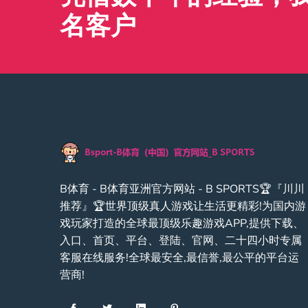
名客户
B体育 - B体育亚洲官方网站 - B SPORTS🏆『川川
推荐』🏆世界顶级真人游戏让生活更精彩!为国内游
戏玩家打造的全球最顶级乐趣游戏APP,提供下载、
入口、首页、平台、登陆、官网、二十四小时专属
客服在线服务!全球最安全,最信誉,最公平的平台运
营商!