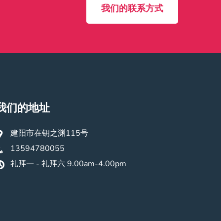
我们的联系方式
我们的地址
建阳市在钥之渊115号
13594780055
礼拜一 - 礼拜六 9.00am-4.00pm