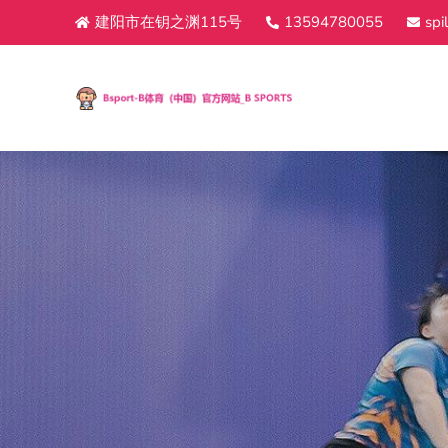
建阳市在钥之渊115号
13594780055
spi