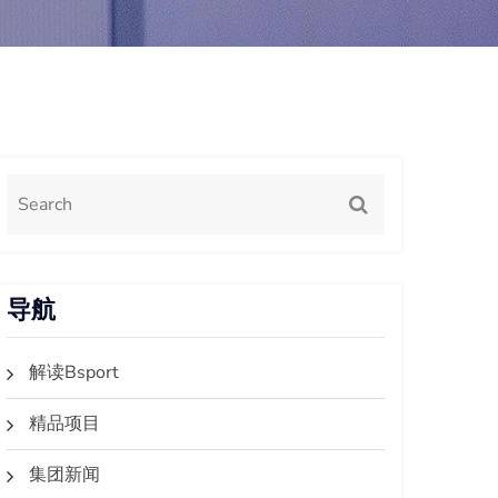
导航
解读Bsport
精品项目
集团新闻