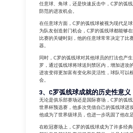
任意球、角球，还是快速反击中，C罗的弧
防范的进攻机会。
在任意球方面，C罗的弧线球被视为现代足
为队友创造射门机会，C罗的弧线球都能够
比赛的关键时刻，他的任意球常常决定了比
器。
同时，C罗的弧线球对其他球员的打法也产生
罗，通过弧线球将球送到禁区内，增加进攻
进攻变得更加富有变化和灵活性，球队可以
会。
3、C罗弧线球成就的历史性意义
无论是俱乐部赛场还是国际赛场，C罗的弧
世界杯预选赛，他多次凭借自己的弧线球进
他成为了世界级球员，也进一步巩固了他在
在欧冠赛场上，C罗的弧线球成为了许多经