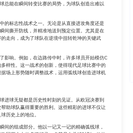
线球总能在瞬间转变比赛的局势，为球队创造出难以
球中的标志性战术之一。无论是从直接进攻角度还是
在瞬间撕开防线，并精准地送到预定位置。尤其是在
赛的走向，成为了球队在逆境中扭转乾坤的关键武
了影响。例如，在边路传中时，许多球员开始模仿C
的多样性。这一战术的创新，使得现代足球比赛中的
根据场上形势随时调整战术，运用弧线球创造进球机
线球进球无疑都是历史性时刻的见证。从欧冠决赛到
攻帮助球队赢得重要的胜利。这些精彩的进球不仅让
足球历史上的地位。
典瞬间的组成部分。他以一记又一记的精确弧线球，