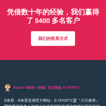
凭借数十年的经验，我们赢得
了 5400 多名客户
我们的联系方式
B体育 - B体育亚洲官方网站 - B SPORTS🏆『川川推荐』