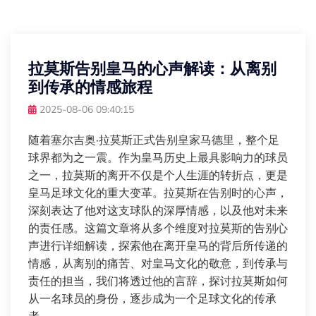
拉莫斯告别皇马的心声解读：从离别
到传承的情感旅程
2025-08-06 09:40:15
随着塞尔吉奥·拉莫斯正式告别皇家马德里，整个足
球界都为之一震。作为皇马历史上最具影响力的球员
之一，拉莫斯的离开不仅是个人生涯的转折点，更是
皇马足球文化的重大变革。拉莫斯在告别时的心声，
深刻表达了他对这支球队的深厚情感，以及他对未来
的责任感。这篇文章将从多个维度对拉莫斯的告别心
声进行详细解读，探索他在离开皇马的背后所传递的
情感，从离别的痛苦、对皇马文化的敬意，到传承与
责任的担当，我们将透过他的言辞，探讨拉莫斯如何
从一名球员的身份，逐步成为一个足球文化的传承