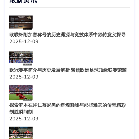
最新资讯
欧联杯附加赛称号的历史渊源与竞技体系中独特意义探寻
2025-12-09
欧冠赛事简介与历史发展解析 聚焦欧洲足球顶级联赛荣耀
2025-12-09
探索罗本在拜仁慕尼黑的辉煌巅峰与那些难忘的传奇精彩
制胜瞬间刻
2025-12-09