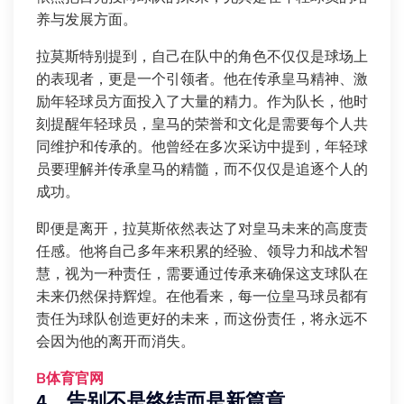
养与发展方面。
拉莫斯特别提到，自己在队中的角色不仅仅是球场上
的表现者，更是一个引领者。他在传承皇马精神、激
励年轻球员方面投入了大量的精力。作为队长，他时
刻提醒年轻球员，皇马的荣誉和文化是需要每个人共
同维护和传承的。他曾经在多次采访中提到，年轻球
员要理解并传承皇马的精髓，而不仅仅是追逐个人的
成功。
即便是离开，拉莫斯依然表达了对皇马未来的高度责
任感。他将自己多年来积累的经验、领导力和战术智
慧，视为一种责任，需要通过传承来确保这支球队在
未来仍然保持辉煌。在他看来，每一位皇马球员都有
责任为球队创造更好的未来，而这份责任，将永远不
会因为他的离开而消失。
B体育官网
4、告别不是终结而是新篇章