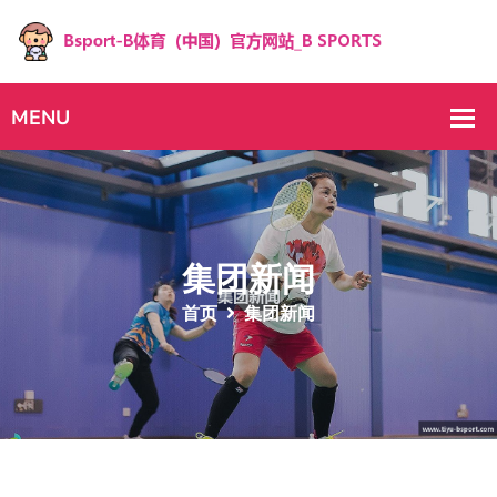
集团新闻
首页
集团新闻