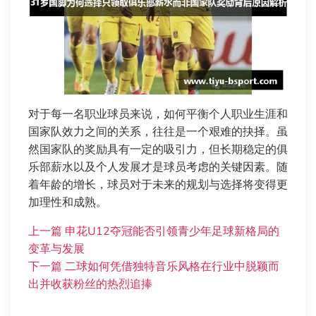
对于每一名职业球员来说，如何平衡个人职业生涯和
国家队效力之间的关系，往往是一个艰难的抉择。虽
然国家队的奖励具有一定的吸引力，但长期稳定的俱
乐部薪水以及个人发展才是球员考虑的关键因素。随
着年龄的增长，球员对于未来的规划与选择将变得更
加理性和成熟。
上一篇
申花U12夺冠能否引领青少年足球新格局的
变革与发展
下一篇
二球如何凭借独特音乐风格在行业中脱颖而
出并收获粉丝的热烈追捧