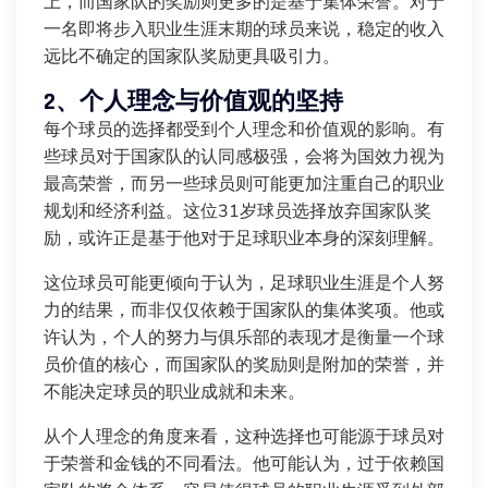
上，而国家队的奖励则更多的是基于集体荣誉。对于
一名即将步入职业生涯末期的球员来说，稳定的收入
远比不确定的国家队奖励更具吸引力。
2、个人理念与价值观的坚持
每个球员的选择都受到个人理念和价值观的影响。有
些球员对于国家队的认同感极强，会将为国效力视为
最高荣誉，而另一些球员则可能更加注重自己的职业
规划和经济利益。这位31岁球员选择放弃国家队奖
励，或许正是基于他对于足球职业本身的深刻理解。
这位球员可能更倾向于认为，足球职业生涯是个人努
力的结果，而非仅仅依赖于国家队的集体奖项。他或
许认为，个人的努力与俱乐部的表现才是衡量一个球
员价值的核心，而国家队的奖励则是附加的荣誉，并
不能决定球员的职业成就和未来。
从个人理念的角度来看，这种选择也可能源于球员对
于荣誉和金钱的不同看法。他可能认为，过于依赖国