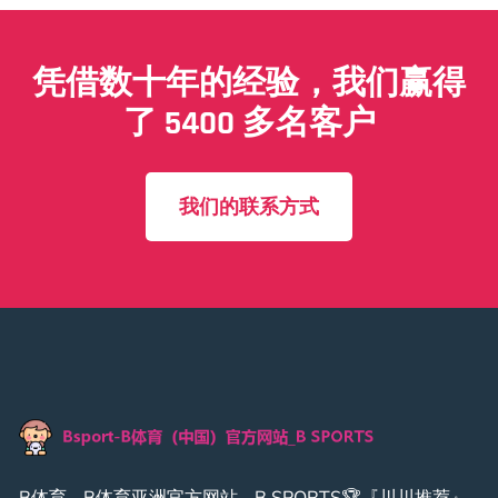
凭借数十年的经验，我们赢得
了 5400 多名客户
我们的联系方式