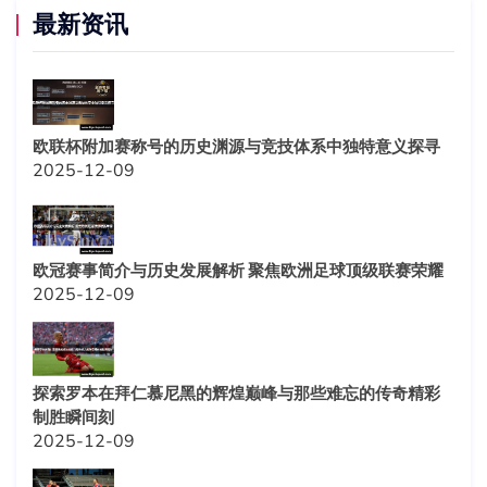
最新资讯
欧联杯附加赛称号的历史渊源与竞技体系中独特意义探寻
2025-12-09
欧冠赛事简介与历史发展解析 聚焦欧洲足球顶级联赛荣耀
2025-12-09
探索罗本在拜仁慕尼黑的辉煌巅峰与那些难忘的传奇精彩
制胜瞬间刻
2025-12-09