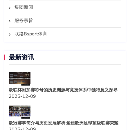
集团新闻
服务宗旨
联络Bsport体育
最新资讯
欧联杯附加赛称号的历史渊源与竞技体系中独特意义探寻
2025-12-09
欧冠赛事简介与历史发展解析 聚焦欧洲足球顶级联赛荣耀
2025-12-09