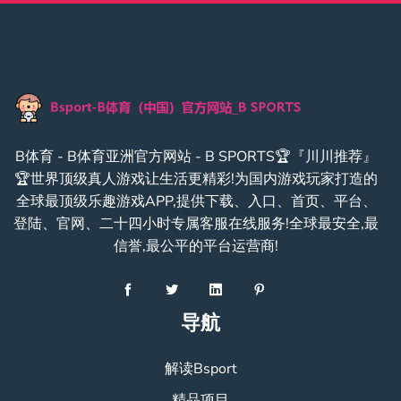
B体育 - B体育亚洲官方网站 - B SPORTS🏆『川川推荐』
🏆世界顶级真人游戏让生活更精彩!为国内游戏玩家打造的
全球最顶级乐趣游戏APP,提供下载、入口、首页、平台、
登陆、官网、二十四小时专属客服在线服务!全球最安全,最
信誉,最公平的平台运营商!
导航
解读Bsport
精品项目