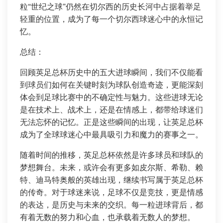
粒“世纪之球”仍然在切尔西的历史长河中占据着举足
轻重的位置，成为了每一个切尔西球迷心中的永恒记
忆。
总结：
回顾英足总杯历史中的五大进球瞬间，我们不仅能看
到球员们如何在关键时刻为球队创造奇迹，更能深刻
体会到足球比赛中的不确定性与魅力。这些进球无论
是在技术上、战术上，还是在情感上，都带给球迷们
无法忘怀的记忆。正是这些瞬间的出现，让英足总杯
成为了全球球迷心中最具吸引力和魔力的赛事之一。
随着时间的推移，英足总杯依然是许多球员和球队的
梦想舞台。未来，或许会有更多如皮尔斯、希勒、赖
特、迪马特奥般的英雄出现，继续书写属于英足总杯
的传奇。对于球迷来说，足球不仅是竞技，更是情感
的表达，是历史与未来的交织。每一粒进球背后，都
有着无数的努力和心血，也承载着无数人的梦想。