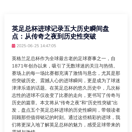
英足总杯进球记录五大历史瞬间盘
点：从传奇之夜到历史性突破
2025-06-25 14:47:05
英格兰足总杯作为全球最古老的足球赛事之一，自
1871年创办以来，吸引了无数球迷的关注与热情。
赛场上的每一场比赛都充满了激情与悬念，尤其是那
些突破历史、震撼人心的进球瞬间，更是成为了球迷
津津乐道的话题。在英足总杯的悠久历史中，几次标
志性的进球不仅改变了比赛的走向，更书写了传奇与
历史的篇章。本文将从“传奇之夜”和“历史性突破”出
发，盘点五个英足总杯进球的历史性瞬间，带领读者
回顾那些值得铭记的时刻。通过这些精彩的进球，我
们将更深入地了解英足总杯的魅力，感受足球带来的