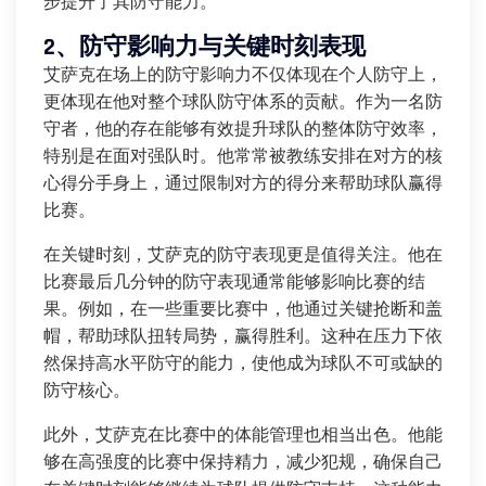
步提升了其防守能力。
2、防守影响力与关键时刻表现
艾萨克在场上的防守影响力不仅体现在个人防守上，
更体现在他对整个球队防守体系的贡献。作为一名防
守者，他的存在能够有效提升球队的整体防守效率，
特别是在面对强队时。他常常被教练安排在对方的核
心得分手身上，通过限制对方的得分来帮助球队赢得
比赛。
在关键时刻，艾萨克的防守表现更是值得关注。他在
比赛最后几分钟的防守表现通常能够影响比赛的结
果。例如，在一些重要比赛中，他通过关键抢断和盖
帽，帮助球队扭转局势，赢得胜利。这种在压力下依
然保持高水平防守的能力，使他成为球队不可或缺的
防守核心。
此外，艾萨克在比赛中的体能管理也相当出色。他能
够在高强度的比赛中保持精力，减少犯规，确保自己