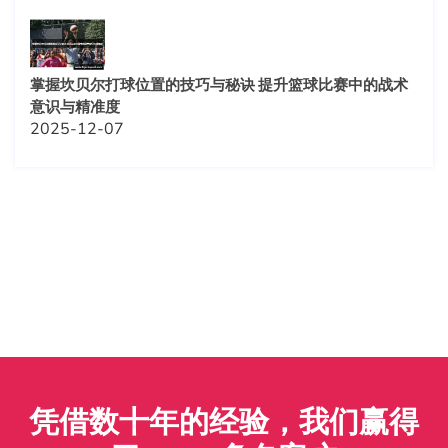
掌握坎贝尔打球位置的技巧与秘诀 提升篮球比赛中的战术
意识与精准度
2025-12-07
凭借数十年的经验，我们赢得