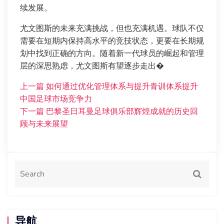
续发展。
尤文图斯的未来充满挑战，但也充满机遇。球队不仅
需要在短期内保持高水平的竞技状态，更要在长期规
划中找到正确的方向。随着新一代球员的崛起和管理
层的深思熟虑，尤文图斯有望逐步走出�
上一篇
如何通过优化管理体系与提升青训体系提升
中国足球市场竞争力
下一篇
巴黎圣日耳曼足球俱乐部辉煌成就的历史回
顾与未来展望
导航