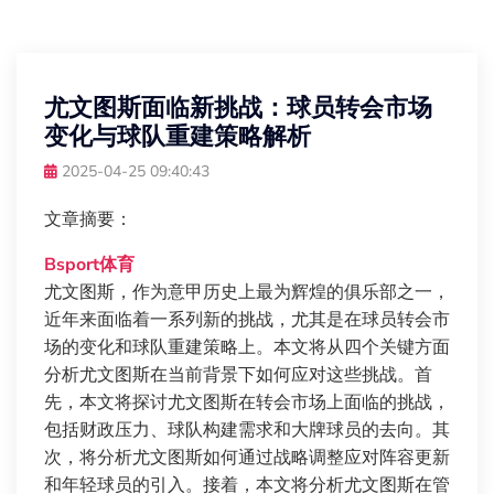
尤文图斯面临新挑战：球员转会市场
变化与球队重建策略解析
2025-04-25 09:40:43
文章摘要：
Bsport体育
尤文图斯，作为意甲历史上最为辉煌的俱乐部之一，
近年来面临着一系列新的挑战，尤其是在球员转会市
场的变化和球队重建策略上。本文将从四个关键方面
分析尤文图斯在当前背景下如何应对这些挑战。首
先，本文将探讨尤文图斯在转会市场上面临的挑战，
包括财政压力、球队构建需求和大牌球员的去向。其
次，将分析尤文图斯如何通过战略调整应对阵容更新
和年轻球员的引入。接着，本文将分析尤文图斯在管