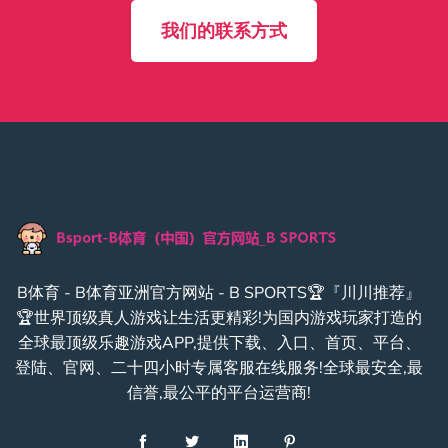
我们的联系方式
B体育 - B体育亚洲官方网站 - B SPORTS🏆『川川推荐』
🏆世界顶级真人游戏让生活更精彩!为国内游戏玩家打造的
全球最顶级乐趣游戏APP,提供下载、入口、首页、平台、
登陆、官网、二十四小时专属客服在线服务!全球最安全,最
信誉,最公平的平台运营商!