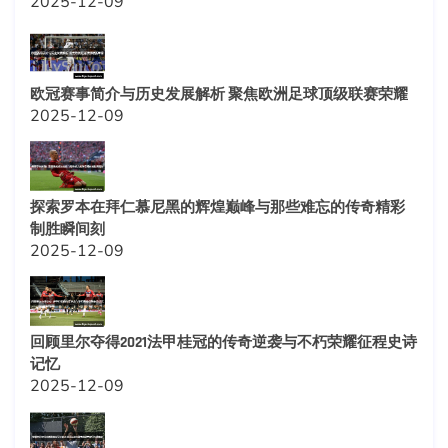
2025-12-09
欧冠赛事简介与历史发展解析 聚焦欧洲足球顶级联赛荣耀
2025-12-09
探索罗本在拜仁慕尼黑的辉煌巅峰与那些难忘的传奇精彩
制胜瞬间刻
2025-12-09
回顾里尔夺得2021法甲桂冠的传奇逆袭与不朽荣耀征程史诗
记忆
2025-12-09