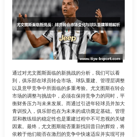
通过对尤文图斯面临的新挑战的分析，我们可以看
到，俱乐部在球员转会市场、球队重建、管理层调整
以及意甲竞争中所面临的多重考验。尤文图斯在转会
市场的调整与挑战中，必须在保持竞争力的同时，平
衡财务压力与未来发展。而通过引进年轻球员并加大
青训投入，俱乐部也在为未来的成功奠定基础。管理
层和教练组的稳定性也是重建过程中不可忽视的关键
因素。最终，尤文图斯能否重新找回昔日的辉煌，将
依赖于他们能否在激烈的竞争中快速适应并实现可持