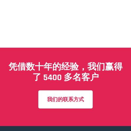
凭借数十年的经验，我们赢得
了 5400 多名客户
我们的联系方式