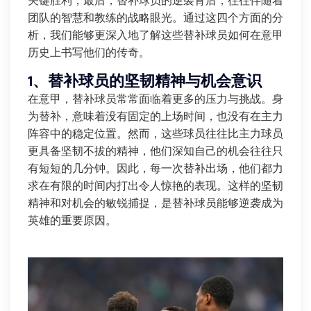
关键胜利；最后，替补球员的逆袭背后，往往伴随着
团队的智慧和教练的战略眼光。通过这四个方面的分
析，我们能够更深入地了解这些替补球员如何在意甲
历史上书写他们的传奇。
1、替补球员的坚韧精神与机会意识
在意甲，替补球员常常面临着更多的压力与挑战。身
为替补，意味着没有固定的上场时间，也没有在主力
阵容中的稳定位置。然而，这些球员往往比主力球员
更具备坚韧不拔的精神，他们深知自己的机会往往只
有短短的几分钟。因此，每一次替补出场，他们都力
求在有限的时间内打出令人惊艳的表现。这样的坚韧
精神和对机会的敏锐捕捉，是替补球员能够逆袭成为
英雄的重要原因。