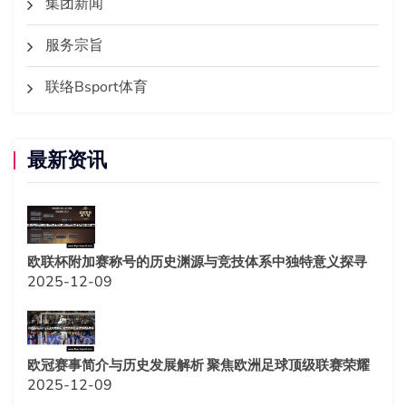
集团新闻
服务宗旨
联络Bsport体育
最新资讯
欧联杯附加赛称号的历史渊源与竞技体系中独特意义探寻
2025-12-09
欧冠赛事简介与历史发展解析 聚焦欧洲足球顶级联赛荣耀
2025-12-09