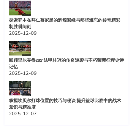
探索罗本在拜仁慕尼黑的辉煌巅峰与那些难忘的传奇精彩
制胜瞬间刻
2025-12-09
回顾里尔夺得2021法甲桂冠的传奇逆袭与不朽荣耀征程史诗
记忆
2025-12-09
掌握坎贝尔打球位置的技巧与秘诀 提升篮球比赛中的战术
意识与精准度
2025-12-07