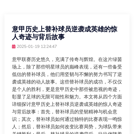
意甲历史上替补球员逆袭成英雄的惊
人奇迹与背后故事
2025-01-19 12:24:47
意甲联赛历史悠久，充满了传奇与辉煌。在这片绿茵
场上，除了那些明星球员的巅峰表现，还有一些备受
低估的替补球员，他们用坚韧与不懈的努力书写了逆
袭成英雄的动人故事。这些替补球员的成功，不仅仅
是个人的胜利，更是意甲历史中那些被忽视的奇迹，
彰显了足球的无限可能性和魅力。本文将从四个方面
详细探讨意甲历史上替补球员逆袭成英雄的惊人奇迹
与背后故事：首先，替补球员的坚韧精神与机会意
识；其次，替补球员如何通过独特的比赛表现一鸣惊
人；然后，替补球员如何改变比赛局势，为球队带来