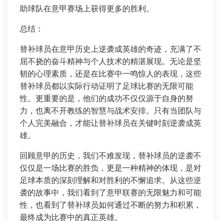
助球队在意甲赛场上获得更多的胜利。
总结：
替补球员在意甲历史上逆袭成英雄的奇迹，充满了不
屈不挠的奋斗精神与个人技术的精湛展现。无论是坚
韧的心理素质，还是在比赛中一鸣惊人的表现，这些
替补球员都以实际行动证明了足球比赛的无限可能
性。更重要的是，他们的成功不仅仅源于自身的努
力，也离不开教练的智慧与战术安排。只有当团队与
个人完美融合，才能让替补球员在关键时刻逆袭成英
雄。
回顾意甲的历史，我们不难发现，替补球员的逆袭不
仅仅是一场比赛的胜负，更是一种精神的体现，是对
足球本质的深刻理解和对胜利的不懈追求。从这些逆
袭的故事中，我们看到了意甲联赛的无限魅力和可能
性，也看到了替补球员如何通过不断的努力和积累，
最终成为比赛中的真正英雄。