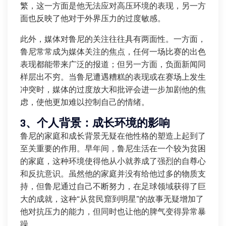
繁，这一方面是他无法应对高压环境的表现，另一方
面也反映了他对于外界压力的过度敏感。
此外，媒体对鲁尼的关注往往具有两面性。一方面，
鲁尼常常成为媒体关注的焦点，任何一场比赛的出色
表现都能带来广泛的报道；但另一方面，负面新闻同
样层出不穷。当鲁尼遭遇糟糕的表现或在赛场上发生
冲突时，媒体的过度放大和批评会进一步加剧他的焦
虑，使他更加难以控制自己的情绪。
3、个人背景：成长环境的影响
鲁尼的家庭和成长背景无疑在他性格的塑造上起到了
至关重要的作用。早年间，鲁尼生活在一个较为贫困
的家庭，这种环境使得他从小就养成了强烈的自尊心
和反抗意识。虽然他的家庭并没有给他过多的物质支
持，但鲁尼通过自己不断努力，在足球领域获得了巨
大的成就，这种“从贫民窟到明星”的故事无疑增加了
他对抗压力的能力，但同时也让他的脾气变得异常暴
躁。