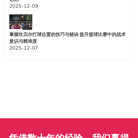
2025-12-09
掌握坎贝尔打球位置的技巧与秘诀 提升篮球比赛中的战术
意识与精准度
2025-12-07