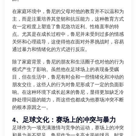
在家庭环境中，鲁尼的父母对他的教育并不以温和为
主，而是注重培养其坚韧和抗压能力，这种教育方式
在一定程度上塑造了鲁尼急功近利、性格直率的特
点。尤其是在成长过程中，鲁尼并未受到过多的情感
关怀和心理疏导，这使得他在面对外界挑战时，容易
通过暴力和情绪化的方式进行反应。
除了家庭背景，鲁尼的朋友和生活圈子也对他的行为
模式产生了影响。虽然他在足球场上的表现备受瞩
目，但在生活中，鲁尼有时会和一些情绪化和冲动的
朋友交往，这些人的行为对鲁尼形成了一定的负面影
响。在这种环境下成长起来的鲁尼，显得更加缺乏冷
静处理问题的能力，而这些也都成为他赛场冲突不断
的根本原因之一。
4、足球文化：赛场上的冲突与暴力
足球作为一项充满激情与竞争的运动，赛场上的冲突
和暴力并不罕见。鲁尼作为一名高水平的球员，时常