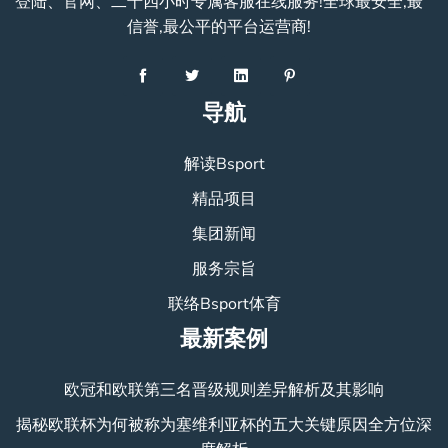
登陆、官网、二十四小时专属客服在线服务!全球最安全,最
信誉,最公平的平台运营商!
导航
解读Bsport
精品项目
集团新闻
服务宗旨
联络Bsport体育
最新案例
欧冠和欧联第三名晋级规则差异解析及其影响
揭秘欧联杯为何被称为塞维利亚杯的五大关键原因全方位深