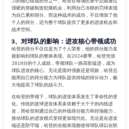
力的核心组成部分之一。哈登在每场比赛中总能通过
强硬的突破制造犯规机会，利用自己冷静的罚球表现
为自己累积得分。而这种战术的成功，不仅增加了他
个人的得分，还为整个球队提供了更多的进攻机会和
战术空间。
3、对球队的影响：进攻核心带领成功
哈登的得分不仅仅是为了个人荣誉，他的得分能力直
接影响到球队的整体表现。在2024赛季，哈登凭借
2818分的个人成就，带领球队一路高歌猛进，成为
球队进攻的核心。无论是面对强敌还是弱旅，哈登总
能用自己的得分能力为球队提供持续的得分动力，极
大地提高了球队的战斗力。
在哈登的带领下，球队的进攻体系发生了革命性的变
化。传统的篮球进攻体系多依赖于大个子的内线进
攻，而哈登则通过自己的外线得分能力和控场能力，
推动球队的进攻模式变得更加现代化。无论是在进攻
端还是防守端，哈登的全能表现都使得球队得以在联