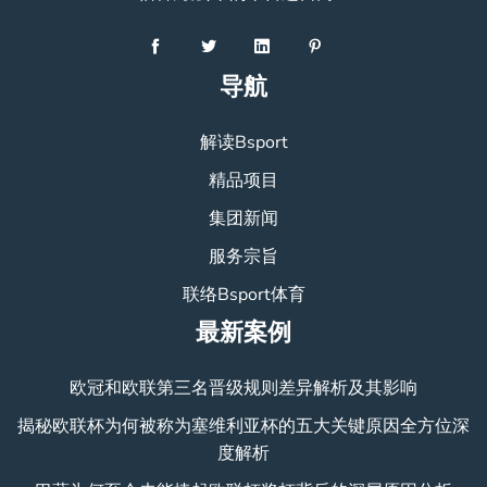
导航
解读Bsport
精品项目
集团新闻
服务宗旨
联络Bsport体育
最新案例
欧冠和欧联第三名晋级规则差异解析及其影响
揭秘欧联杯为何被称为塞维利亚杯的五大关键原因全方位深
度解析