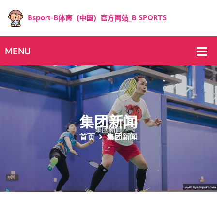
集团新闻
首页
集团新闻