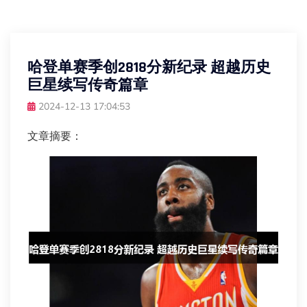
哈登单赛季创2818分新纪录 超越历史
巨星续写传奇篇章
2024-12-13 17:04:53
文章摘要：