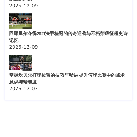
2025-12-09
回顾里尔夺得2021法甲桂冠的传奇逆袭与不朽荣耀征程史诗
记忆
2025-12-09
掌握坎贝尔打球位置的技巧与秘诀 提升篮球比赛中的战术
意识与精准度
2025-12-07