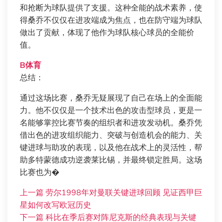
和抢断为球队提供了支援。这种全能的战术素养，使
得桑乔不仅仅在进攻端成为焦点，也在防守端为球队
做出了贡献，体现了他作为球队核心球员的全能价
值。
B体育
总结：
通过这场比赛，桑乔无疑展现了自己在场上的全面能
力。他不仅仅是一个技术出色的攻击型球员，更是一
名能够掌控比赛节奏的组织者和进攻发动机。桑乔凭
借出色的进攻组织能力、突破与创造机会的能力、关
键进球与助攻的表现，以及他在战术上的灵活性，帮
助多特蒙德成功逆袭莱比锡，并最终锁定胜局。这场
比赛也为�
上一篇
劳尔1998年对曼联关键进球回顾 见证西甲巨
星如何改写欧冠历史
下一篇
科比在季后赛对阵尼克斯的经典表现与关键