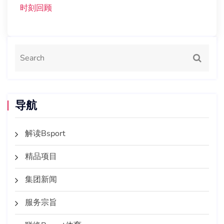
时刻回顾
导航
解读Bsport
精品项目
集团新闻
服务宗旨