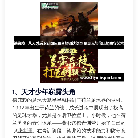
1、天才少年崭露头角
德弗赖的足球天赋早早就得到了荷兰足球界的认可。
1992年出生于荷兰的他，成长过程中展现出了极高
的足球才华，尤其是在后卫位置上。小时候，他在荷
兰著名的青训体系——费耶诺德青训营开始了自己的
职业生涯。在青训阶段，德弗赖的技术能力和防守意