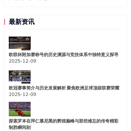
最新资讯
欧联杯附加赛称号的历史渊源与竞技体系中独特意义探寻
2025-12-09
欧冠赛事简介与历史发展解析 聚焦欧洲足球顶级联赛荣耀
2025-12-09
探索罗本在拜仁慕尼黑的辉煌巅峰与那些难忘的传奇精彩
制胜瞬间刻