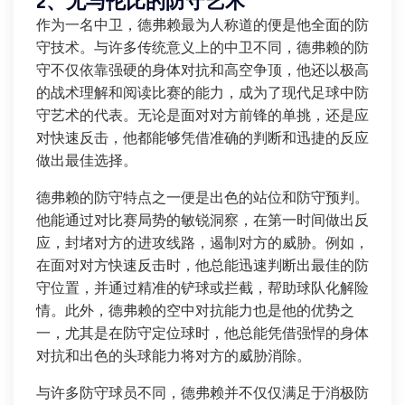
2、无与伦比的防守艺术
作为一名中卫，德弗赖最为人称道的便是他全面的防
守技术。与许多传统意义上的中卫不同，德弗赖的防
守不仅依靠强硬的身体对抗和高空争顶，他还以极高
的战术理解和阅读比赛的能力，成为了现代足球中防
守艺术的代表。无论是面对对方前锋的单挑，还是应
对快速反击，他都能够凭借准确的判断和迅捷的反应
做出最佳选择。
德弗赖的防守特点之一便是出色的站位和防守预判。
他能通过对比赛局势的敏锐洞察，在第一时间做出反
应，封堵对方的进攻线路，遏制对方的威胁。例如，
在面对对方快速反击时，他总能迅速判断出最佳的防
守位置，并通过精准的铲球或拦截，帮助球队化解险
情。此外，德弗赖的空中对抗能力也是他的优势之
一，尤其是在防守定位球时，他总能凭借强悍的身体
对抗和出色的头球能力将对方的威胁消除。
与许多防守球员不同，德弗赖并不仅仅满足于消极防