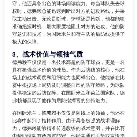
守，他还具备出色的球场阅读能力。每当球队失去球
权时，德弗赖总能迅速判断出对方的进攻路线，并采
取主动出击。无论是断球、铲球还是抢断，他都能够
准确把握时机，最大限度地阻止对方的进攻。他的防
守意识和技术，为国际米兰和荷兰队的后防线提供了
极大的保障。
3、战术价值与领袖气质
德弗赖不仅仅是一名技术高超的防守球员，更是一名
具有极强战术价值的球员。作为后防线的核心，他在
场上的战术调度和组织能力也同样出色。他能够在比
赛中根据场上局势及时调整自己的防守策略，为球队
提供稳定的后防保障。在国际米兰和荷兰国家队，德
弗赖都展现了他作为后防指挥官的独特魅力。
在国际米兰，德弗赖不仅仅是防线上的领袖，他还在
比赛中起到了指挥作用。由于具备极强的战术理解
力，德弗赖能够精准传递教练的战术意图，并在比赛
中帮助球队有效布置防守。他经常通过手势或言语指