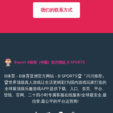
我们的联系方式
B体育 - B体育亚洲官方网站 - B SPORTS🏆『川川推荐』
🏆世界顶级真人游戏让生活更精彩!为国内游戏玩家打造的
全球最顶级乐趣游戏APP,提供下载、入口、首页、平台、
登陆、官网、二十四小时专属客服在线服务!全球最安全,最
信誉,最公平的平台运营商!