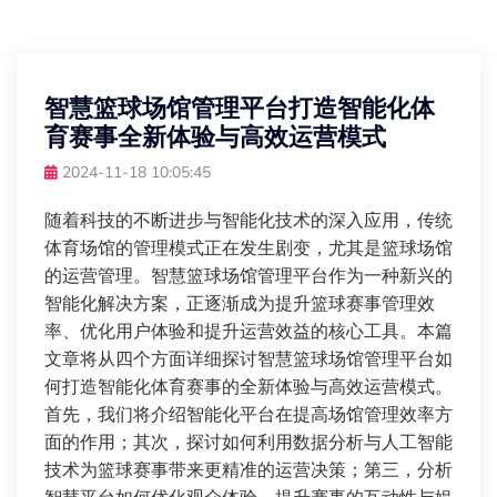
智慧篮球场馆管理平台打造智能化体
育赛事全新体验与高效运营模式
2024-11-18 10:05:45
随着科技的不断进步与智能化技术的深入应用，传统
体育场馆的管理模式正在发生剧变，尤其是篮球场馆
的运营管理。智慧篮球场馆管理平台作为一种新兴的
智能化解决方案，正逐渐成为提升篮球赛事管理效
率、优化用户体验和提升运营效益的核心工具。本篇
文章将从四个方面详细探讨智慧篮球场馆管理平台如
何打造智能化体育赛事的全新体验与高效运营模式。
首先，我们将介绍智能化平台在提高场馆管理效率方
面的作用；其次，探讨如何利用数据分析与人工智能
技术为篮球赛事带来更精准的运营决策；第三，分析