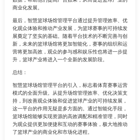
数据，帮助他们提高广告效果，从而促进篮球产业的
商业化发展。
最后，智慧篮球场馆管理平台通过提升管理效率、优
化观众体验和推动产业发展，为篮球赛事的可持续发
展奠定了坚实的基础。随着平台技术的不断完善与创
新，未来的篮球场馆将更加智能化，赛事的组织和运
营将更加高效，观众的参与感和娱乐性也将进一步提
升，篮球产业将进入一个全新的发展阶段。
总结：
智慧篮球场馆管理平台的引入，标志着体育赛事运营
模式的全面升级。从提升场馆管理效率、优化决策支
持，到改善观众体验和促进篮球产业的可持续发展，
这一平台的作用无疑是多方面的。通过智能化手段，
篮球场馆能够实现资源的高效调配和精准管理，同时
为观众提供更加便捷和互动的赛事体验，极大地推动
了篮球产业的商业化和市场化进程。