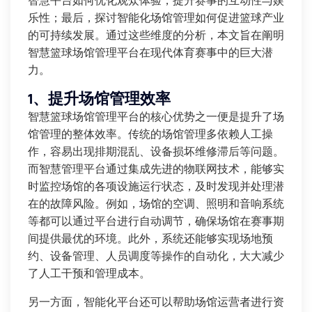
智慧平台如何优化观众体验，提升赛事的互动性与娱
乐性；最后，探讨智能化场馆管理如何促进篮球产业
的可持续发展。通过这些维度的分析，本文旨在阐明
智慧篮球场馆管理平台在现代体育赛事中的巨大潜
力。
1、提升场馆管理效率
智慧篮球场馆管理平台的核心优势之一便是提升了场
馆管理的整体效率。传统的场馆管理多依赖人工操
作，容易出现排期混乱、设备损坏维修滞后等问题。
而智慧管理平台通过集成先进的物联网技术，能够实
时监控场馆的各项设施运行状态，及时发现并处理潜
在的故障风险。例如，场馆的空调、照明和音响系统
等都可以通过平台进行自动调节，确保场馆在赛事期
间提供最优的环境。此外，系统还能够实现场地预
约、设备管理、人员调度等操作的自动化，大大减少
了人工干预和管理成本。
另一方面，智能化平台还可以帮助场馆运营者进行资