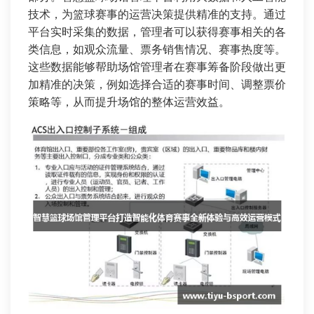
技术，为篮球赛事的运营决策提供精准的支持。通过
平台实时采集的数据，管理者可以获得赛事相关的各
类信息，如观众流量、票务销售情况、赛事热度等。
这些数据能够帮助场馆管理者在赛事筹备阶段做出更
加精准的决策，例如选择合适的赛事时间、调整票价
策略等，从而提升场馆的整体运营效益。