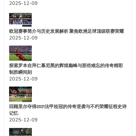
2025-12-09
欧冠赛事简介与历史发展解析 聚焦欧洲足球顶级联赛荣耀
2025-12-09
探索罗本在拜仁慕尼黑的辉煌巅峰与那些难忘的传奇精彩
制胜瞬间刻
2025-12-09
回顾里尔夺得2021法甲桂冠的传奇逆袭与不朽荣耀征程史诗
记忆
2025-12-09