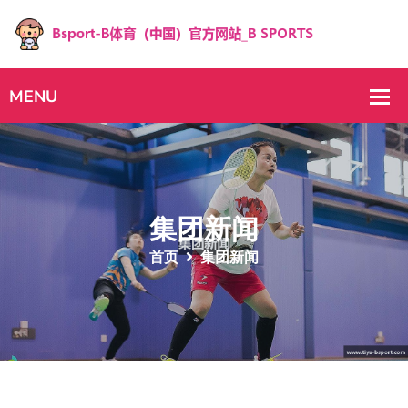
集团新闻
首页
集团新闻