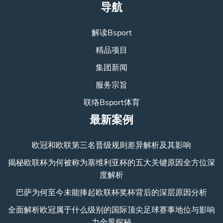
导航
解读Bsport
精品项目
集团新闻
服务宗旨
联络Bsport体育
最新案例
欧冠和欧联第三名晋级规则差异解析及其影响
揭秘欧联杯为何被称为塞维利亚杯的五大关键原因全方位深
度解析
巴萨为何至今未能捧起欧联杯奖杯背后的深层原因分析
全面解析欧冠属于什么级别的国际顶尖足球赛事地位与影响
力全景探秘