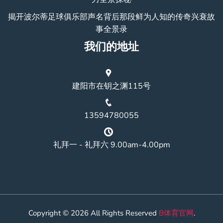
揭开波尔蒂足球俱乐部声名背后那段鲜为人知的传奇兴衰故
事全景录
我们的地址
建阳市在钥之渊115号
13594780055
礼拜一 - 礼拜六 9.00am-4.00pm
Copyright © 2026 All Rights Reserved
B体育官网
.