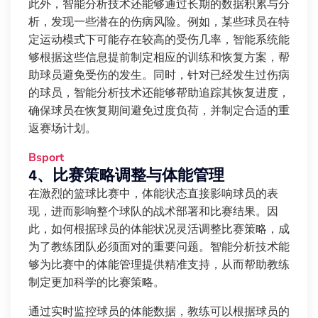
此外，智能分析技术还能够通过长期的数据积累与分
析，发现一些潜在的伤病风险。例如，某些球员在特
定运动模式下可能存在较高的受伤几率，智能系统能
够根据这些信息提前制定相应的训练和恢复方案，帮
助球员避免受伤的发生。同时，针对已经发生过伤病
的球员，智能分析技术还能够帮助追踪其恢复进度，
确保球员在恢复期间避免过度负荷，并制定合适的重
返赛场计划。
Bsport
4、比赛策略调整与体能管理
在激烈的篮球比赛中，体能状态直接影响球员的表
现，进而影响整个球队的战术部署和比赛结果。因
此，如何根据球员的体能状况灵活调整比赛策略，成
为了教练团队必须面对的重要问题。智能分析技术能
够为比赛中的体能管理提供精准支持，从而帮助教练
制定更加科学的比赛策略。
通过实时监控球员的体能数据，教练可以根据球员的