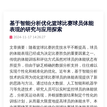
基于智能分析优化篮球比赛球员体能
表现的研究与应用探索
2024-11-17 14:26:27
文章摘要：随着篮球比赛的竞技水平不断提高，球员
的体能表现已经成为决定比赛胜负的重要因素之一。
传统的体能训练和评估方式虽然对球员的体能状态有
所提升，但由于缺乏精确的数据分析支持，往往难以
实现个性化和精准化的优化。近年来，基于智能分析
技术的应用为优化篮球比赛球员的体能表现提供了新
的思路与方法。通过结合大数据、人工智能和机器学
习等先进技术，研究人员可以实时监控球员的体能状
态，分析其运动表现，并根据数据结果制定个性化的
训练计划，从而最大限度地提高球员的体能水平。本