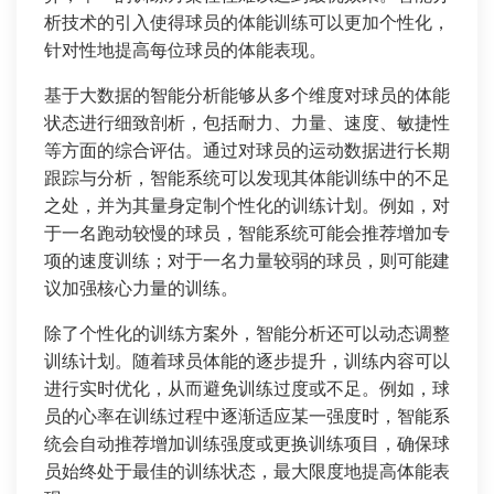
析技术的引入使得球员的体能训练可以更加个性化，
针对性地提高每位球员的体能表现。
基于大数据的智能分析能够从多个维度对球员的体能
状态进行细致剖析，包括耐力、力量、速度、敏捷性
等方面的综合评估。通过对球员的运动数据进行长期
跟踪与分析，智能系统可以发现其体能训练中的不足
之处，并为其量身定制个性化的训练计划。例如，对
于一名跑动较慢的球员，智能系统可能会推荐增加专
项的速度训练；对于一名力量较弱的球员，则可能建
议加强核心力量的训练。
除了个性化的训练方案外，智能分析还可以动态调整
训练计划。随着球员体能的逐步提升，训练内容可以
进行实时优化，从而避免训练过度或不足。例如，球
员的心率在训练过程中逐渐适应某一强度时，智能系
统会自动推荐增加训练强度或更换训练项目，确保球
员始终处于最佳的训练状态，最大限度地提高体能表