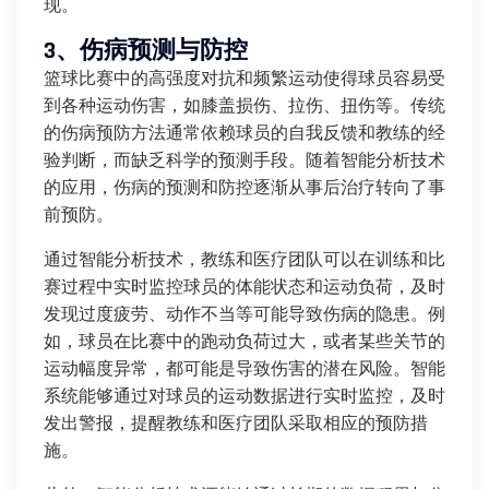
现。
3、伤病预测与防控
篮球比赛中的高强度对抗和频繁运动使得球员容易受
到各种运动伤害，如膝盖损伤、拉伤、扭伤等。传统
的伤病预防方法通常依赖球员的自我反馈和教练的经
验判断，而缺乏科学的预测手段。随着智能分析技术
的应用，伤病的预测和防控逐渐从事后治疗转向了事
前预防。
通过智能分析技术，教练和医疗团队可以在训练和比
赛过程中实时监控球员的体能状态和运动负荷，及时
发现过度疲劳、动作不当等可能导致伤病的隐患。例
如，球员在比赛中的跑动负荷过大，或者某些关节的
运动幅度异常，都可能是导致伤害的潜在风险。智能
系统能够通过对球员的运动数据进行实时监控，及时
发出警报，提醒教练和医疗团队采取相应的预防措
施。