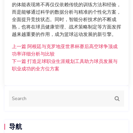
的体能表现将不再仅仅依赖传统的训练方法和经验，
而是能够通过科学的数据分析与精准的个性化方案，
全面提升竞技状态。同时，智能分析技术的不断成
熟，也将在球员健康管理、战术策略制定等方面发挥
越来越重要的作用，成为篮球运动发展的新引擎。
上一篇
阿根廷与克罗地亚世界杯赛后高空球争顶成
功率详细分析与比较
下一篇
打造足球职业生涯规划工具助力球员发展与
职业成功的全方位方案
导航