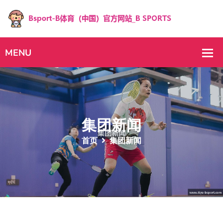
集团新闻
首页
集团新闻