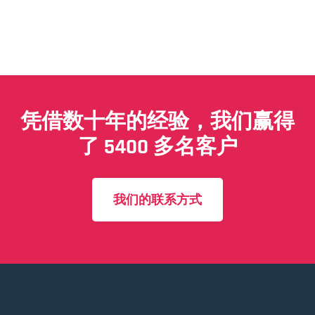
凭借数十年的经验，我们赢得
了 5400 多名客户
我们的联系方式