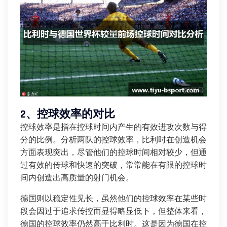
2、控球效率的对比
控球效率是指在控球时间内产生的有效进攻次数与得
分的比例。分析两队的控球效率，比利时在创造机会
方面表现突出，尽管他们的控球时间相对较少，但通
过有效的传球和快速的突破，常常能在有限的控球时
间内创造出高质量的射门机会。
德国则以稳定性见长，虽然他们的控球效率在某些时
段会因过于追求传控而显得略显低下，但整体来看，
德国的控球效率仍然高于比利时。这是因为德国在控