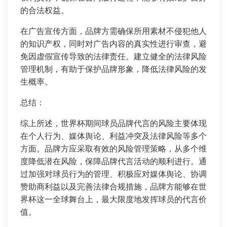
的合法权益。
在广告宣传方面，品牌方需确保所用素材不侵犯他人
的知识产权，同时对广告内容的真实性进行审查，避
免因虚假宣传导致的法律责任。建立健全的法律风险
管理机制，有助于保护品牌形象，降低法律风险的发
生概率。
总结：
综上所述，世界杯期间球员品牌代言的风险主要体现
在个人行为、媒体舆论、利益冲突及法律风险等多个
方面。品牌方应采取有效的风险管理策略，从多个维
度降低潜在风险，保障品牌代言活动的顺利进行。通
过加强对球员行为的管理、积极应对媒体舆论、协调
赞助商利益以及完善法律合规措施，品牌方能够在世
界杯这一全球舞台上，最大限度地发挥球员的代言价
值。