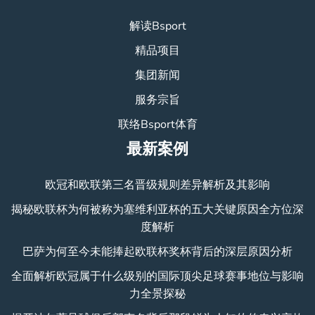
解读Bsport
精品项目
集团新闻
服务宗旨
联络Bsport体育
最新案例
欧冠和欧联第三名晋级规则差异解析及其影响
揭秘欧联杯为何被称为塞维利亚杯的五大关键原因全方位深
度解析
巴萨为何至今未能捧起欧联杯奖杯背后的深层原因分析
全面解析欧冠属于什么级别的国际顶尖足球赛事地位与影响
力全景探秘