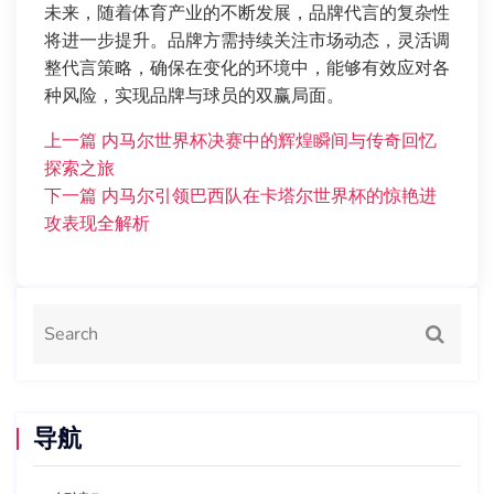
未来，随着体育产业的不断发展，品牌代言的复杂性
将进一步提升。品牌方需持续关注市场动态，灵活调
整代言策略，确保在变化的环境中，能够有效应对各
种风险，实现品牌与球员的双赢局面。
上一篇
内马尔世界杯决赛中的辉煌瞬间与传奇回忆
探索之旅
下一篇
内马尔引领巴西队在卡塔尔世界杯的惊艳进
攻表现全解析
导航