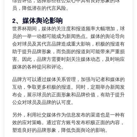
综合评估，选择那些在公众心中具有良好形象的球
员，降低潜在的代言风险。
2、媒体舆论影响
世界杯期间，媒体的关注度和报道频率大幅增加，球
员的一举一动都可能成为新闻热点。媒体的舆论导向
会对球员及其代言品牌造成重大影响，积极的报道有
助于提升品牌形象，而负面的报道则可能带来严重损
害。因此，品牌方需要时刻关注媒体动态，及时响应
媒体的各种提问和评论。
品牌方可以通过媒体关系管理，加强与记者和媒体的
互动，争取更多积极的报道。同时，定期举办新闻发
布会，展示球员的正面形象和品牌价值，有助于提升
公众对球员及品牌的认可度。
另外，利用社交媒体作为信息发布的渠道也是一种有
效的应对策略。通过官方账号发布积极正面的内容，
塑造良好的品牌形象，降低负面舆论的影响。