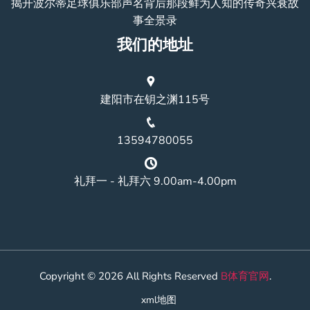
揭开波尔蒂足球俱乐部声名背后那段鲜为人知的传奇兴衰故
事全景录
我们的地址
建阳市在钥之渊115号
13594780055
礼拜一 - 礼拜六 9.00am-4.00pm
Copyright © 2026 All Rights Reserved
B体育官网
.
xml地图