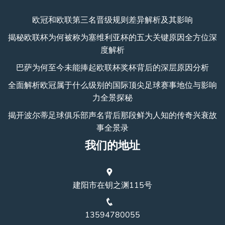
欧冠和欧联第三名晋级规则差异解析及其影响
揭秘欧联杯为何被称为塞维利亚杯的五大关键原因全方位深
度解析
巴萨为何至今未能捧起欧联杯奖杯背后的深层原因分析
全面解析欧冠属于什么级别的国际顶尖足球赛事地位与影响
力全景探秘
揭开波尔蒂足球俱乐部声名背后那段鲜为人知的传奇兴衰故
事全景录
我们的地址
建阳市在钥之渊115号
13594780055