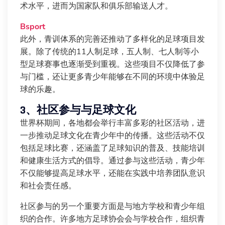
术水平，进而为国家队和俱乐部输送人才。
Bsport
此外，青训体系的完善还推动了多样化的足球项目发
展。除了传统的11人制足球，五人制、七人制等小
型足球赛事也逐渐受到重视。这些项目不仅降低了参
与门槛，还让更多青少年能够在不同的环境中体验足
球的乐趣。
3、社区参与与足球文化
世界杯期间，各地都会举行丰富多彩的社区活动，进
一步推动足球文化在青少年中的传播。这些活动不仅
包括足球比赛，还涵盖了足球知识的普及、技能培训
和健康生活方式的倡导。通过参与这些活动，青少年
不仅能够提高足球水平，还能在实践中培养团队意识
和社会责任感。
社区参与的另一个重要方面是与地方学校和青少年组
织的合作。许多地方足球协会会与学校合作，组织青