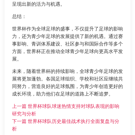
呈现出新的活力与机遇。
总结：
世界杯作为全球足球的盛事，不仅提升了足球的影响
力，还为青少年足球的发展提供了新的机遇。通过赛
事影响、青训体系建设、社区参与和国际合作等多个
方面，世界杯正在推动全球青少年足球向更高水平发
展。
未来，随着世界杯的持续影响，全球青少年足球的发
展将更加蓬勃。各国足球组织、学校和社区应继续共
同努力，营造良好的足球氛围，为青少年创造更好的
成长环境，助力他们在足球的道路上不断追梦。
上一篇
世界杯球队球迷热情支持对球队表现的影响
研究与分析
下一篇
世界杯球队历史最佳战术执行全面复盘与分
析