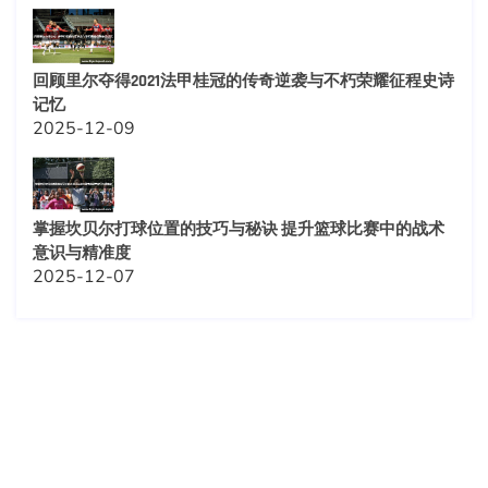
回顾里尔夺得2021法甲桂冠的传奇逆袭与不朽荣耀征程史诗
记忆
2025-12-09
掌握坎贝尔打球位置的技巧与秘诀 提升篮球比赛中的战术
意识与精准度
2025-12-07